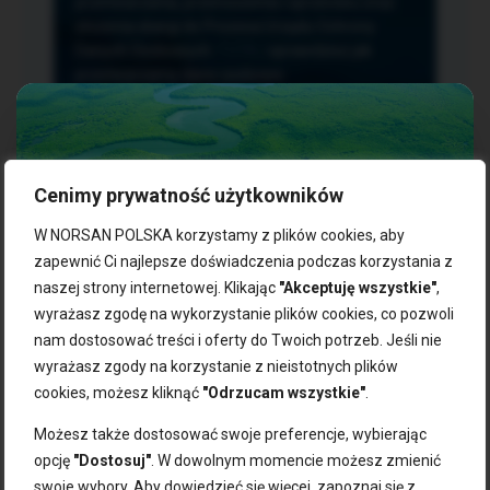
przetwarzania, przenoszenia i sprzeciwu oraz
złożenia skargi do Prezesa Urzędu Ochrony
Danych Osobowych.
TUTAJ
sprawdzisz jak
przetwarzamy dane osobowe.
Cenimy prywatność użytkowników
NASZE PRODUKTY:
W NORSAN POLSKA korzystamy z plików cookies, aby
zapewnić Ci najlepsze doświadczenia podczas korzystania z
naszej strony internetowej. Klikając
"Akceptuję wszystkie"
,
Kwasy omega-3
Zgarnij 10% rabatu na pierwsze
wyrażasz zgodę na wykorzystanie plików cookies, co pozwoli
Suplementy dla wegan
zakupy!
Kapsułki z omega-3
nam dostosować treści i oferty do Twoich potrzeb. Jeśli nie
Tran norweski
wyrażasz zgody na korzystanie z nieistotnych plików
Zapisz się do naszego newslettera i odbierz kod zniżkowy.
Olej rybny
cookies, możesz kliknąć
"Odrzucam wszystkie"
.
Bądź na bieżąco z promocjami, nowościami i zdrowymi
Olej z alg
wskazówkami od NORSAN!
Olej omega-3 dla psa i kota
Możesz także dostosować swoje preferencje, wybierając
opcję
"Dostosuj"
. W dowolnym momencie możesz zmienić
NORSAN:
swoje wybory. Aby dowiedzieć się więcej, zapoznaj się z