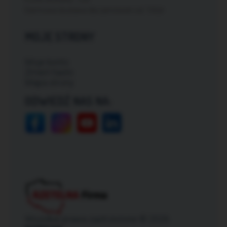
Darmowa dostawa dla zamówień od: 150zł
MOJE STRONY
Moje konto
Zmień hasło
Mapa strony
ODWIEDŹ NAS NA:
Wszelkie prawa zastrzeżone © 2026