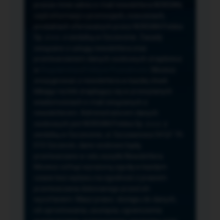
przeze mnie adres e-mail newslettera NORSAN,
czyli informacji o promocjach, nowościach,
produktach oferowanych przez NORSAN Polska
Sp. z o.o. z siedzibą w Szczecinie. Zasady
związane z usługą newslettera oraz
przetwarzaniem danych osobowych znajdziesz
w
Regulaminie
i
Polityce Prywatności
. Możesz
zrezygnować z newslettera w każdej chwili
klikając na link znajdujący się w przesyłanych
wiadomościach e-mail związanych z
newsletterem. Administratorem danych
osobowych jest NORSAN Polska Sp. z o.o. z
siedzibą w Szczecinie, ul. Szczawiowa 54 D,F 70-
010 Szczecin, dane osobowe będą
przetwarzane w celu wysyłki Newslettera.
Możesz cofnąć wyrażoną zgodę w każdym
czasie bez wpływu na zgodność z prawem
przetwarzania dokonanego przed ich
wycofaniem. Masz prawo: dostępu do danych,
ich sprostowania, usunięcia, ograniczenia