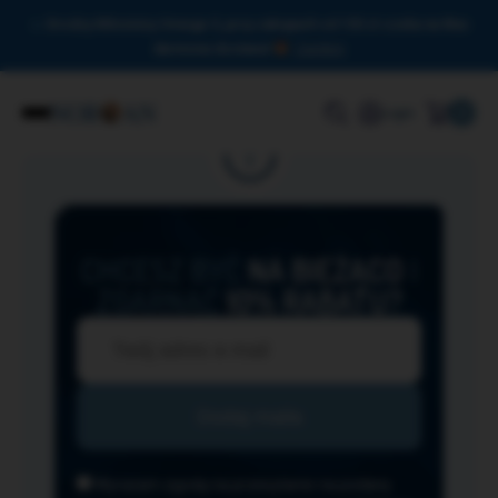
Drodzy Miłośnicy Omega-3, przy zakupach od 150 zł czeka na Was
darmowa dostawa!
Zamknij
0
Login
CHCESZ BYĆ
NA BIEŻĄCO
I
ZGARNĄĆ
10% RABATU?
Wyrażam zgodę na przesyłanie na podany