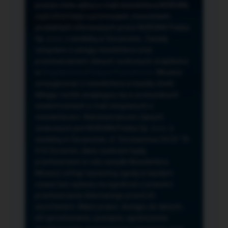
przeze mnie adres e-mail newslettera NORSAN,
czyli informacji o promocjach, nowościach,
produktach oferowanych przez NORSAN Polska
Sp. z o.o. z siedzibą w Szczecinie. Zasady
związane z usługą newslettera oraz
przetwarzaniem danych osobowych znajdziesz
w
Regulaminie
i
Polityce Prywatności
. Możesz
zrezygnować z newslettera w każdej chwili
klikając na link znajdujący się w przesyłanych
wiadomościach e-mail związanych z
newsletterem. Administratorem danych
osobowych jest NORSAN Polska Sp. z o.o. z
siedzibą w Szczecinie, ul. Szczawiowa 54 D,F 70-
010 Szczecin, dane osobowe będą
przetwarzane w celu wysyłki Newslettera.
Możesz cofnąć wyrażoną zgodę w każdym
czasie bez wpływu na zgodność z prawem
przetwarzania dokonanego przed ich
wycofaniem. Masz prawo: dostępu do danych,
ich sprostowania, usunięcia, ograniczenia