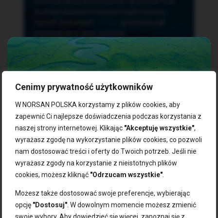
przetwarzania, przenoszenia i sprzeciwu oraz
złożenia skargi do Prezesa Urzędu Ochrony
Danych Osobowych.
TUTAJ
sprawdzisz jak
przetwarzamy dane osobowe.
Cenimy prywatność użytkowników
NASZE PRODUKTY:
W NORSAN POLSKA korzystamy z plików cookies, aby
zapewnić Ci najlepsze doświadczenia podczas korzystania z
naszej strony internetowej. Klikając
"Akceptuję wszystkie"
,
Kwasy omega-3
Zgarnij 10% rabatu na pierwsze
wyrażasz zgodę na wykorzystanie plików cookies, co pozwoli
Suplementy dla wegan
zakupy!
Kapsułki z omega-3
nam dostosować treści i oferty do Twoich potrzeb. Jeśli nie
Tran norweski
wyrażasz zgody na korzystanie z nieistotnych plików
Zapisz się do naszego newslettera i odbierz kod zniżkowy.
Olej rybny
cookies, możesz kliknąć
"Odrzucam wszystkie"
.
Bądź na bieżąco z promocjami, nowościami i zdrowymi
Olej z alg
wskazówkami od NORSAN!
Olej omega-3 dla psa i kota
Możesz także dostosować swoje preferencje, wybierając
opcję
"Dostosuj"
. W dowolnym momencie możesz zmienić
NORSAN:
swoje wybory. Aby dowiedzieć się więcej, zapoznaj się z