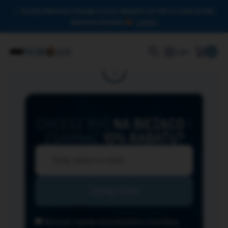
Drodzy Miłośnicy Omega-3, przy zakupach od 150 zł czeka na Was
darmowa dostawa!
Zamknij
0
Login
CHCESZ BYĆ
NA BIEŻĄCO
I
ZGARNĄĆ
10% RABATU?
Wyrażam zgodę na przesyłanie na podany