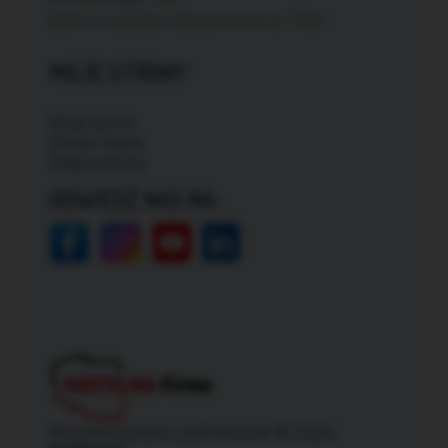
Darmowa dostawa dla zamówień od: 150zł
MOJE STRONY
Moje konto
Zmień hasło
Mapa strony
ODWIEDŹ NAS NA:
Wszelkie prawa zastrzeżone © 2026