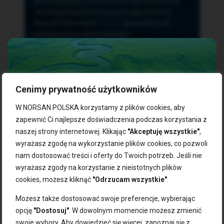
przetwarzania, przenoszenia i sprzeciwu oraz
złożenia skargi do Prezesa Urzędu Ochrony
Danych Osobowych.
TUTAJ
sprawdzisz jak
przetwarzamy dane osobowe.
Cenimy prywatność użytkowników
NASZE PRODUKTY:
W NORSAN POLSKA korzystamy z plików cookies, aby
zapewnić Ci najlepsze doświadczenia podczas korzystania z
naszej strony internetowej. Klikając
"Akceptuję wszystkie"
,
Kwasy omega-3
Zgarnij 10% rabatu na pierwsze
wyrażasz zgodę na wykorzystanie plików cookies, co pozwoli
Suplementy dla wegan
zakupy!
Kapsułki z omega-3
nam dostosować treści i oferty do Twoich potrzeb. Jeśli nie
Tran norweski
wyrażasz zgody na korzystanie z nieistotnych plików
Zapisz się do naszego newslettera i odbierz kod zniżkowy.
Olej rybny
cookies, możesz kliknąć
"Odrzucam wszystkie"
.
Bądź na bieżąco z promocjami, nowościami i zdrowymi
Olej z alg
wskazówkami od NORSAN!
Olej omega-3 dla psa i kota
Możesz także dostosować swoje preferencje, wybierając
opcję
"Dostosuj"
. W dowolnym momencie możesz zmienić
NORSAN:
swoje wybory. Aby dowiedzieć się więcej, zapoznaj się z