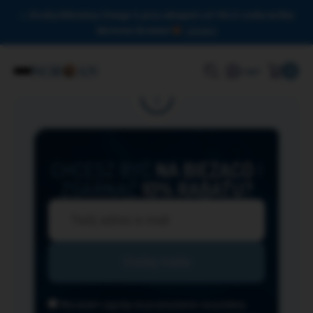
Drodzy Miłośnicy Omega-3, przy zakupach od 150 zł czeka na Was
darmowa dostawa!
Zamknij
0
Login
CHCESZ BYĆ
NA BIEŻĄCO
I
ZGARNĄĆ
10% RABATU?
Wyrażam zgodę na przesyłanie na podany