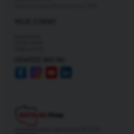
Darmowa dostawa dla zamówień od: 150zł
MOJE STRONY
Moje konto
Zmień hasło
Mapa strony
ODWIEDŹ NAS NA:
Wszelkie prawa zastrzeżone © 2026