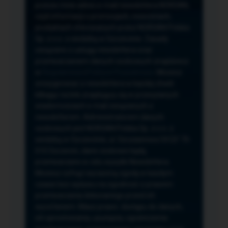
przeze mnie adres e-mail newslettera NORSAN,
czyli informacji o promocjach, nowościach,
produktach oferowanych przez NORSAN Polska
Sp. z o.o. z siedzibą w Szczecinie. Zasady
związane z usługą newslettera oraz
przetwarzaniem danych osobowych znajdziesz
w
Regulaminie
i
Polityce Prywatności
. Możesz
zrezygnować z newslettera w każdej chwili
klikając na link znajdujący się w przesyłanych
wiadomościach e-mail związanych z
newsletterem. Administratorem danych
osobowych jest NORSAN Polska Sp. z o.o. z
siedzibą w Szczecinie, ul. Szczawiowa 54 D,F 70-
010 Szczecin, dane osobowe będą
przetwarzane w celu wysyłki Newslettera.
Możesz cofnąć wyrażoną zgodę w każdym
czasie bez wpływu na zgodność z prawem
przetwarzania dokonanego przed ich
wycofaniem. Masz prawo: dostępu do danych,
ich sprostowania, usunięcia, ograniczenia