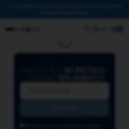
Drodzy Miłośnicy Omega-3, przy zakupach od 150 zł czeka na Was
darmowa dostawa!
Zamknij
0
Login
CHCESZ BYĆ
NA BIEŻĄCO
I
ZGARNĄĆ
10% RABATU?
Wyrażam zgodę na przesyłanie na podany