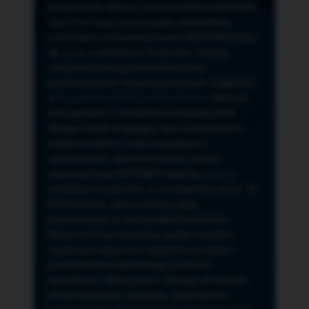
przeze mnie adres e-mail newslettera NORSAN,
czyli informacji o promocjach, nowościach,
produktach oferowanych przez NORSAN Polska
Sp. z o.o. z siedzibą w Szczecinie. Zasady
związane z usługą newslettera oraz
przetwarzaniem danych osobowych znajdziesz
w
Regulaminie
i
Polityce Prywatności
. Możesz
zrezygnować z newslettera w każdej chwili
klikając na link znajdujący się w przesyłanych
wiadomościach e-mail związanych z
newsletterem. Administratorem danych
osobowych jest NORSAN Polska Sp. z o.o. z
siedzibą w Szczecinie, ul. Szczawiowa 54 D,F 70-
010 Szczecin, dane osobowe będą
przetwarzane w celu wysyłki Newslettera.
Możesz cofnąć wyrażoną zgodę w każdym
czasie bez wpływu na zgodność z prawem
przetwarzania dokonanego przed ich
wycofaniem. Masz prawo: dostępu do danych,
ich sprostowania, usunięcia, ograniczenia