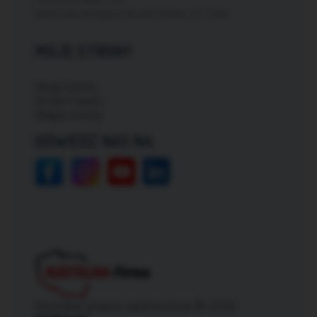
Darmowa dostawa dla zamówień od: 150zł
MOJE STRONY
Moje konto
Zmień hasło
Mapa strony
ODWIEDŹ NAS NA:
Wszelkie prawa zastrzeżone © 2026