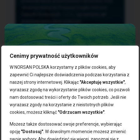
przetwarzania, przenoszenia i sprzeciwu oraz
złożenia skargi do Prezesa Urzędu Ochrony
Danych Osobowych.
TUTAJ
sprawdzisz jak
przetwarzamy dane osobowe.
Cenimy prywatność użytkowników
NASZE PRODUKTY:
W NORSAN POLSKA korzystamy z plików cookies, aby
zapewnić Ci najlepsze doświadczenia podczas korzystania z
naszej strony internetowej. Klikając
"Akceptuję wszystkie"
,
Kwasy omega-3
Zgarnij 10% rabatu na pierwsze
wyrażasz zgodę na wykorzystanie plików cookies, co pozwoli
Suplementy dla wegan
zakupy!
Kapsułki z omega-3
nam dostosować treści i oferty do Twoich potrzeb. Jeśli nie
Tran norweski
wyrażasz zgody na korzystanie z nieistotnych plików
Zapisz się do naszego newslettera i odbierz kod zniżkowy.
Olej rybny
cookies, możesz kliknąć
"Odrzucam wszystkie"
.
Bądź na bieżąco z promocjami, nowościami i zdrowymi
Olej z alg
wskazówkami od NORSAN!
Olej omega-3 dla psa i kota
Możesz także dostosować swoje preferencje, wybierając
opcję
"Dostosuj"
. W dowolnym momencie możesz zmienić
NORSAN:
swoje wybory. Aby dowiedzieć się więcej, zapoznaj się z