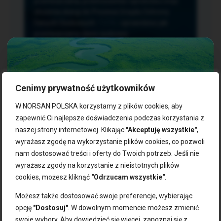
przetwarzania, przenoszenia i sprzeciwu oraz
złożenia skargi do Prezesa Urzędu Ochrony
Danych Osobowych.
TUTAJ
sprawdzisz jak
przetwarzamy dane osobowe.
Cenimy prywatność użytkowników
NASZE PRODUKTY:
W NORSAN POLSKA korzystamy z plików cookies, aby
zapewnić Ci najlepsze doświadczenia podczas korzystania z
naszej strony internetowej. Klikając
"Akceptuję wszystkie"
,
Kwasy omega-3
Zgarnij 10% rabatu na pierwsze
wyrażasz zgodę na wykorzystanie plików cookies, co pozwoli
Suplementy dla wegan
zakupy!
Kapsułki z omega-3
nam dostosować treści i oferty do Twoich potrzeb. Jeśli nie
Tran norweski
wyrażasz zgody na korzystanie z nieistotnych plików
Zapisz się do naszego newslettera i odbierz kod zniżkowy.
Olej rybny
cookies, możesz kliknąć
"Odrzucam wszystkie"
.
Bądź na bieżąco z promocjami, nowościami i zdrowymi
Olej z alg
wskazówkami od NORSAN!
Olej omega-3 dla psa i kota
Możesz także dostosować swoje preferencje, wybierając
opcję
"Dostosuj"
. W dowolnym momencie możesz zmienić
NORSAN:
swoje wybory. Aby dowiedzieć się więcej, zapoznaj się z