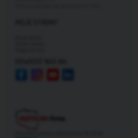
Darmowa dostawa dla zamówień od: 150zł
MOJE STRONY
Moje konto
Zmień hasło
Mapa strony
ODWIEDŹ NAS NA:
Wszelkie prawa zastrzeżone © 2026