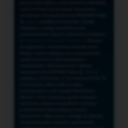
przeze mnie adres e-mail newslettera NORSAN,
czyli informacji o promocjach, nowościach,
produktach oferowanych przez NORSAN Polska
Sp. z o.o. z siedzibą w Szczecinie. Zasady
związane z usługą newslettera oraz
przetwarzaniem danych osobowych znajdziesz
w
Regulaminie
i
Polityce Prywatności
. Możesz
zrezygnować z newslettera w każdej chwili
klikając na link znajdujący się w przesyłanych
wiadomościach e-mail związanych z
newsletterem. Administratorem danych
osobowych jest NORSAN Polska Sp. z o.o. z
siedzibą w Szczecinie, ul. Szczawiowa 54 D,F 70-
010 Szczecin, dane osobowe będą
przetwarzane w celu wysyłki Newslettera.
Możesz cofnąć wyrażoną zgodę w każdym
czasie bez wpływu na zgodność z prawem
przetwarzania dokonanego przed ich
wycofaniem. Masz prawo: dostępu do danych,
ich sprostowania, usunięcia, ograniczenia