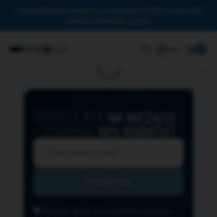
Drodzy Miłośnicy Omega-3, przy zakupach od 150 zł czeka na Was
darmowa dostawa!
Zamknij
0
Login
CHCESZ BYĆ
NA BIEŻĄCO
I
ZGARNĄĆ
10% RABATU?
Wyrażam zgodę na przesyłanie na podany