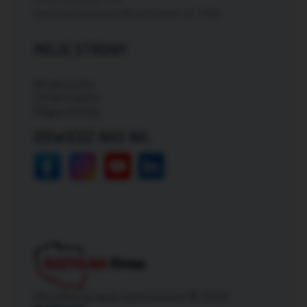
Darmowa dostawa dla zamówień od: 150zł
MOJE STRONY
Moje konto
Zmień hasło
Mapa strony
ODWIEDŹ NAS NA:
Wszelkie prawa zastrzeżone © 2026