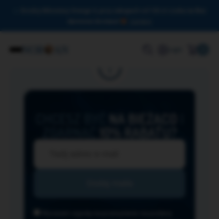
Drodzy Miłośnicy Omega-3, przy zakupach od 150 zł czeka na Was
darmowa dostawa!
Zamknij
0
Login
CHCESZ BYĆ
NA BIEŻĄCO
I
ZGARNĄĆ
10% RABATU?
Wyrażam zgodę na przesyłanie na podany