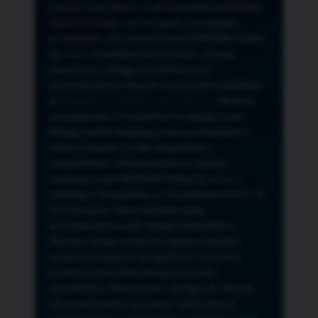
przeze mnie adres e-mail newslettera NORSAN,
czyli informacji o promocjach, nowościach,
produktach oferowanych przez NORSAN Polska
Sp. z o.o. z siedzibą w Szczecinie. Zasady
związane z usługą newslettera oraz
przetwarzaniem danych osobowych znajdziesz
w
Regulaminie
i
Polityce Prywatności
. Możesz
zrezygnować z newslettera w każdej chwili
klikając na link znajdujący się w przesyłanych
wiadomościach e-mail związanych z
newsletterem. Administratorem danych
osobowych jest NORSAN Polska Sp. z o.o. z
siedzibą w Szczecinie, ul. Szczawiowa 54 D,F 70-
010 Szczecin, dane osobowe będą
przetwarzane w celu wysyłki Newslettera.
Możesz cofnąć wyrażoną zgodę w każdym
czasie bez wpływu na zgodność z prawem
przetwarzania dokonanego przed ich
wycofaniem. Masz prawo: dostępu do danych,
ich sprostowania, usunięcia, ograniczenia