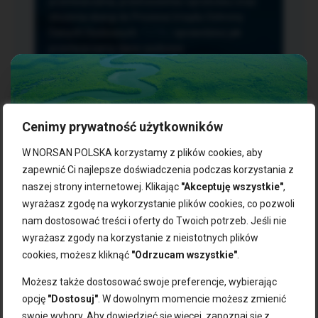
przetwarzania, przenoszenia i sprzeciwu oraz
złożenia skargi do Prezesa Urzędu Ochrony
Danych Osobowych.
TUTAJ
sprawdzisz jak
przetwarzamy dane osobowe.
Cenimy prywatność użytkowników
NASZE PRODUKTY:
W NORSAN POLSKA korzystamy z plików cookies, aby
zapewnić Ci najlepsze doświadczenia podczas korzystania z
naszej strony internetowej. Klikając
"Akceptuję wszystkie"
,
Kwasy omega-3
Zgarnij 10% rabatu na pierwsze
wyrażasz zgodę na wykorzystanie plików cookies, co pozwoli
Suplementy dla wegan
zakupy!
Kapsułki z omega-3
nam dostosować treści i oferty do Twoich potrzeb. Jeśli nie
Tran norweski
wyrażasz zgody na korzystanie z nieistotnych plików
Zapisz się do naszego newslettera i odbierz kod zniżkowy.
Olej rybny
cookies, możesz kliknąć
"Odrzucam wszystkie"
.
Bądź na bieżąco z promocjami, nowościami i zdrowymi
Olej z alg
wskazówkami od NORSAN!
Olej omega-3 dla psa i kota
Możesz także dostosować swoje preferencje, wybierając
opcję
"Dostosuj"
. W dowolnym momencie możesz zmienić
NORSAN:
swoje wybory. Aby dowiedzieć się więcej, zapoznaj się z