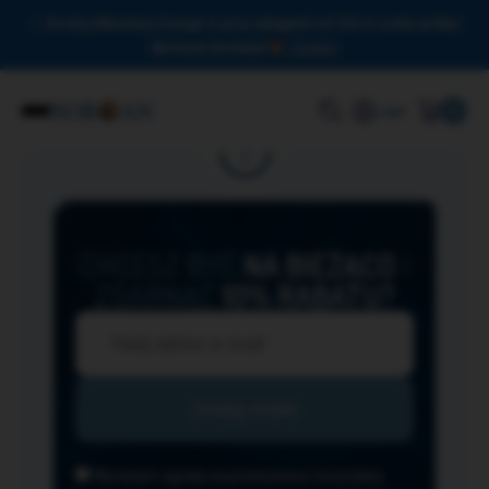
Drodzy Miłośnicy Omega-3, przy zakupach od 150 zł czeka na Was
darmowa dostawa!
Zamknij
0
Login
CHCESZ BYĆ
NA BIEŻĄCO
I
ZGARNĄĆ
10% RABATU?
Wyrażam zgodę na przesyłanie na podany