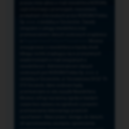
przeze mnie adres e-mail newslettera NORSAN,
czyli informacji o promocjach, nowościach,
produktach oferowanych przez NORSAN Polska
Sp. z o.o. z siedzibą w Szczecinie. Zasady
związane z usługą newslettera oraz
przetwarzaniem danych osobowych znajdziesz
w
Regulaminie
i
Polityce Prywatności
. Możesz
zrezygnować z newslettera w każdej chwili
klikając na link znajdujący się w przesyłanych
wiadomościach e-mail związanych z
newsletterem. Administratorem danych
osobowych jest NORSAN Polska Sp. z o.o. z
siedzibą w Szczecinie, ul. Szczawiowa 54 D,F 70-
010 Szczecin, dane osobowe będą
przetwarzane w celu wysyłki Newslettera.
Możesz cofnąć wyrażoną zgodę w każdym
czasie bez wpływu na zgodność z prawem
przetwarzania dokonanego przed ich
wycofaniem. Masz prawo: dostępu do danych,
ich sprostowania, usunięcia, ograniczenia