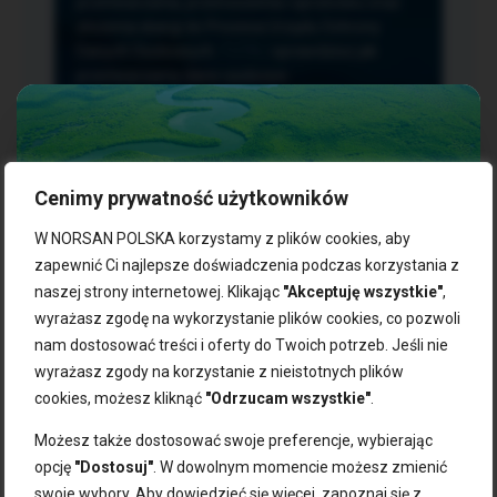
przetwarzania, przenoszenia i sprzeciwu oraz
złożenia skargi do Prezesa Urzędu Ochrony
Danych Osobowych.
TUTAJ
sprawdzisz jak
przetwarzamy dane osobowe.
Cenimy prywatność użytkowników
NASZE PRODUKTY:
W NORSAN POLSKA korzystamy z plików cookies, aby
zapewnić Ci najlepsze doświadczenia podczas korzystania z
naszej strony internetowej. Klikając
"Akceptuję wszystkie"
,
Kwasy omega-3
Zgarnij 10% rabatu na pierwsze
wyrażasz zgodę na wykorzystanie plików cookies, co pozwoli
Suplementy dla wegan
zakupy!
Kapsułki z omega-3
nam dostosować treści i oferty do Twoich potrzeb. Jeśli nie
Tran norweski
wyrażasz zgody na korzystanie z nieistotnych plików
Zapisz się do naszego newslettera i odbierz kod zniżkowy.
Olej rybny
cookies, możesz kliknąć
"Odrzucam wszystkie"
.
Bądź na bieżąco z promocjami, nowościami i zdrowymi
Olej z alg
wskazówkami od NORSAN!
Olej omega-3 dla psa i kota
Możesz także dostosować swoje preferencje, wybierając
opcję
"Dostosuj"
. W dowolnym momencie możesz zmienić
NORSAN:
swoje wybory. Aby dowiedzieć się więcej, zapoznaj się z