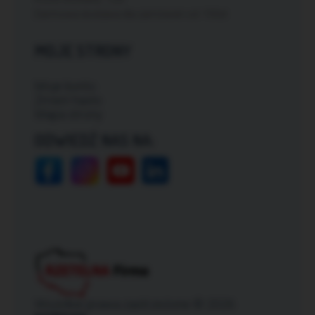
Darmowa dostawa dla zamówień od: 150zł
MOJE STRONY
Moje konto
Zmień hasło
Mapa strony
ODWIEDŹ NAS NA:
Wszelkie prawa zastrzeżone © 2026