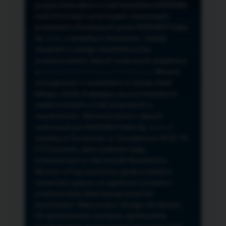
przeze mnie adres e-mail newslettera NORSAN,
czyli informacji o promocjach, nowościach,
produktach oferowanych przez NORSAN Polska
Sp. z o.o. z siedzibą w Szczecinie. Zasady
związane z usługą newslettera oraz
przetwarzaniem danych osobowych znajdziesz
w
Regulaminie
i
Polityce Prywatności
. Możesz
zrezygnować z newslettera w każdej chwili
klikając na link znajdujący się w przesyłanych
wiadomościach e-mail związanych z
newsletterem. Administratorem danych
osobowych jest NORSAN Polska Sp. z o.o. z
siedzibą w Szczecinie, ul. Szczawiowa 54 D,F 70-
010 Szczecin, dane osobowe będą
przetwarzane w celu wysyłki Newslettera.
Możesz cofnąć wyrażoną zgodę w każdym
czasie bez wpływu na zgodność z prawem
przetwarzania dokonanego przed ich
wycofaniem. Masz prawo: dostępu do danych,
ich sprostowania, usunięcia, ograniczenia