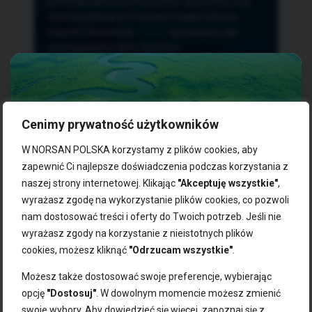
przetwarzania, przenoszenia i sprzeciwu oraz
złożenia skargi do Prezesa Urzędu Ochrony
Danych Osobowych.
TUTAJ
sprawdzisz jak
przetwarzamy dane osobowe.
Cenimy prywatność użytkowników
NASZE PRODUKTY:
W NORSAN POLSKA korzystamy z plików cookies, aby
zapewnić Ci najlepsze doświadczenia podczas korzystania z
naszej strony internetowej. Klikając
"Akceptuję wszystkie"
,
Kwasy omega-3
Zgarnij 10% rabatu na pierwsze
wyrażasz zgodę na wykorzystanie plików cookies, co pozwoli
Suplementy dla wegan
zakupy!
Kapsułki z omega-3
nam dostosować treści i oferty do Twoich potrzeb. Jeśli nie
Tran norweski
wyrażasz zgody na korzystanie z nieistotnych plików
Zapisz się do naszego newslettera i odbierz kod zniżkowy.
Olej rybny
cookies, możesz kliknąć
"Odrzucam wszystkie"
.
Bądź na bieżąco z promocjami, nowościami i zdrowymi
Olej z alg
wskazówkami od NORSAN!
Olej omega-3 dla psa i kota
Możesz także dostosować swoje preferencje, wybierając
opcję
"Dostosuj"
. W dowolnym momencie możesz zmienić
NORSAN:
swoje wybory. Aby dowiedzieć się więcej, zapoznaj się z