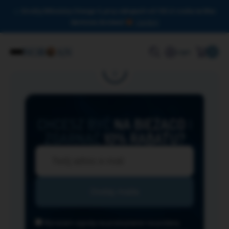
Drodzy Miłośnicy Omega-3, przy zakupach od 150 zł czeka na Was
darmowa dostawa!
Zamknij
0
Login
CHCESZ BYĆ
NA BIEŻĄCO
I
ZGARNĄĆ
10% RABATU?
Wyrażam zgodę na przesyłanie na podany