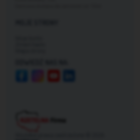
Darmowa dostawa dla zamówień od: 150zł
MOJE STRONY
Moje konto
Zmień hasło
Mapa strony
ODWIEDŹ NAS NA:
Wszelkie prawa zastrzeżone © 2026