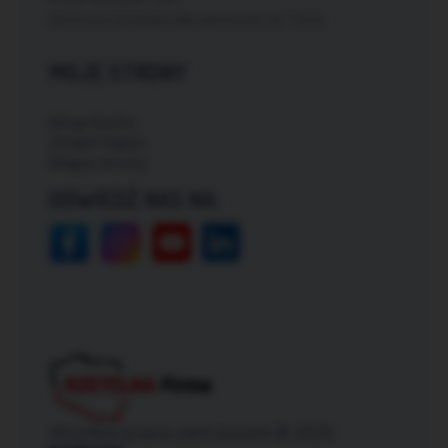
Darmowa dostawa dla zamówień od: 150zł
MOJE STRONY
Moje konto
Zmień hasło
Mapa strony
ODWIEDŹ NAS NA:
Wszelkie prawa zastrzeżone © 2026