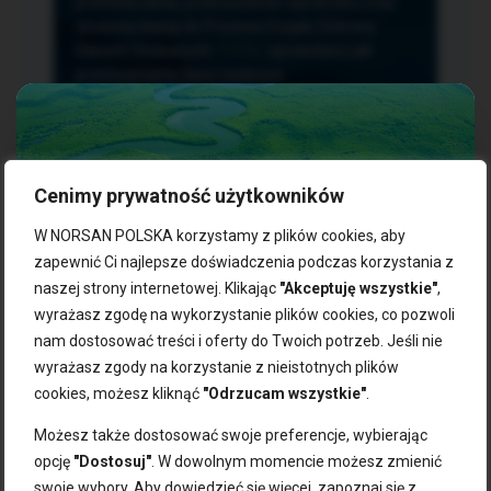
przetwarzania, przenoszenia i sprzeciwu oraz
złożenia skargi do Prezesa Urzędu Ochrony
Danych Osobowych.
TUTAJ
sprawdzisz jak
przetwarzamy dane osobowe.
Cenimy prywatność użytkowników
NASZE PRODUKTY:
W NORSAN POLSKA korzystamy z plików cookies, aby
zapewnić Ci najlepsze doświadczenia podczas korzystania z
naszej strony internetowej. Klikając
"Akceptuję wszystkie"
,
Kwasy omega-3
Zgarnij 10% rabatu na pierwsze
wyrażasz zgodę na wykorzystanie plików cookies, co pozwoli
Suplementy dla wegan
zakupy!
Kapsułki z omega-3
nam dostosować treści i oferty do Twoich potrzeb. Jeśli nie
Tran norweski
wyrażasz zgody na korzystanie z nieistotnych plików
Zapisz się do naszego newslettera i odbierz kod zniżkowy.
Olej rybny
cookies, możesz kliknąć
"Odrzucam wszystkie"
.
Bądź na bieżąco z promocjami, nowościami i zdrowymi
Olej z alg
wskazówkami od NORSAN!
Olej omega-3 dla psa i kota
Możesz także dostosować swoje preferencje, wybierając
opcję
"Dostosuj"
. W dowolnym momencie możesz zmienić
NORSAN:
swoje wybory. Aby dowiedzieć się więcej, zapoznaj się z