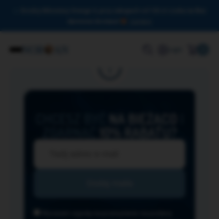
Drodzy Miłośnicy Omega-3, przy zakupach od 150 zł czeka na Was
darmowa dostawa!
Zamknij
0
Login
CHCESZ BYĆ
NA BIEŻĄCO
I
ZGARNĄĆ
10% RABATU?
Wyrażam zgodę na przesyłanie na podany