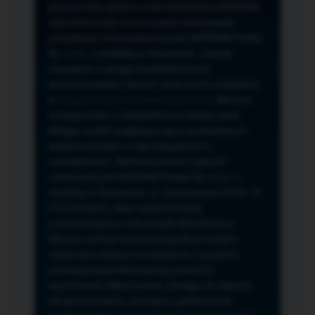
przeze mnie adres e-mail newslettera NORSAN,
czyli informacji o promocjach, nowościach,
produktach oferowanych przez NORSAN Polska
Sp. z o.o. z siedzibą w Szczecinie. Zasady
związane z usługą newslettera oraz
przetwarzaniem danych osobowych znajdziesz
w
Regulaminie
i
Polityce Prywatności
. Możesz
zrezygnować z newslettera w każdej chwili
klikając na link znajdujący się w przesyłanych
wiadomościach e-mail związanych z
newsletterem. Administratorem danych
osobowych jest NORSAN Polska Sp. z o.o. z
siedzibą w Szczecinie, ul. Szczawiowa 54 D,F 70-
010 Szczecin, dane osobowe będą
przetwarzane w celu wysyłki Newslettera.
Możesz cofnąć wyrażoną zgodę w każdym
czasie bez wpływu na zgodność z prawem
przetwarzania dokonanego przed ich
wycofaniem. Masz prawo: dostępu do danych,
ich sprostowania, usunięcia, ograniczenia