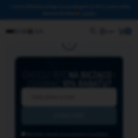
Drodzy Miłośnicy Omega-3, przy zakupach od 150 zł czeka na Was
darmowa dostawa!
Zamknij
0
Login
CHCESZ BYĆ
NA BIEŻĄCO
I
ZGARNĄĆ
10% RABATU?
Wyrażam zgodę na przesyłanie na podany