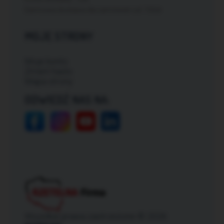
Darmowa dostawa dla zamówień od: 150zł
MOJE STRONY
Moje konto
Zmień hasło
Mapa strony
ODWIEDŹ NAS NA:
Wszelkie prawa zastrzeżone © 2026