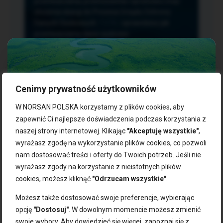
przetwarzania, przenoszenia i sprzeciwu oraz
złożenia skargi do Prezesa Urzędu Ochrony
Danych Osobowych.
TUTAJ
sprawdzisz jak
przetwarzamy dane osobowe.
Cenimy prywatność użytkowników
NASZE PRODUKTY:
W NORSAN POLSKA korzystamy z plików cookies, aby
zapewnić Ci najlepsze doświadczenia podczas korzystania z
naszej strony internetowej. Klikając
"Akceptuję wszystkie"
,
Kwasy omega-3
Zgarnij 10% rabatu na pierwsze
wyrażasz zgodę na wykorzystanie plików cookies, co pozwoli
Suplementy dla wegan
zakupy!
Kapsułki z omega-3
nam dostosować treści i oferty do Twoich potrzeb. Jeśli nie
Tran norweski
wyrażasz zgody na korzystanie z nieistotnych plików
Zapisz się do naszego newslettera i odbierz kod zniżkowy.
Olej rybny
cookies, możesz kliknąć
"Odrzucam wszystkie"
.
Bądź na bieżąco z promocjami, nowościami i zdrowymi
Olej z alg
wskazówkami od NORSAN!
Olej omega-3 dla psa i kota
Możesz także dostosować swoje preferencje, wybierając
opcję
"Dostosuj"
. W dowolnym momencie możesz zmienić
NORSAN:
swoje wybory. Aby dowiedzieć się więcej, zapoznaj się z