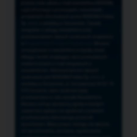
przeze mnie adres e-mail newslettera NORSAN,
czyli informacji o promocjach, nowościach,
produktach oferowanych przez NORSAN Polska
Sp. z o.o. z siedzibą w Szczecinie. Zasady
związane z usługą newslettera oraz
przetwarzaniem danych osobowych znajdziesz
w
Regulaminie
i
Polityce Prywatności
. Możesz
zrezygnować z newslettera w każdej chwili
klikając na link znajdujący się w przesyłanych
wiadomościach e-mail związanych z
newsletterem. Administratorem danych
osobowych jest NORSAN Polska Sp. z o.o. z
siedzibą w Szczecinie, ul. Szczawiowa 54 D,F 70-
010 Szczecin, dane osobowe będą
przetwarzane w celu wysyłki Newslettera.
Możesz cofnąć wyrażoną zgodę w każdym
czasie bez wpływu na zgodność z prawem
przetwarzania dokonanego przed ich
wycofaniem. Masz prawo: dostępu do danych,
ich sprostowania, usunięcia, ograniczenia