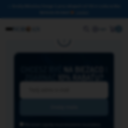
Drodzy Miłośnicy Omega-3, przy zakupach od 150 zł czeka na Was
darmowa dostawa!
Zamknij
0
Login
CHCESZ BYĆ
NA BIEŻĄCO
I
ZGARNĄĆ
10% RABATU?
Wyrażam zgodę na przesyłanie na podany