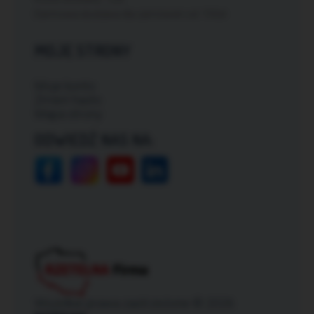
Darmowa dostawa dla zamówień od: 150zł
MOJE STRONY
Moje konto
Zmień hasło
Mapa strony
ODWIEDŹ NAS NA:
Wszelkie prawa zastrzeżone © 2026