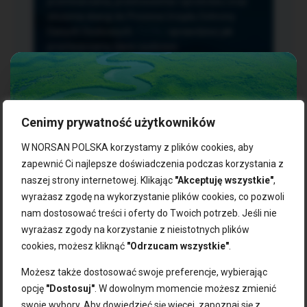
przetwarzania, przenoszenia i sprzeciwu oraz
złożenia skargi do Prezesa Urzędu Ochrony
Danych Osobowych.
TUTAJ
sprawdzisz jak
przetwarzamy dane osobowe.
Cenimy prywatność użytkowników
NASZE PRODUKTY:
W NORSAN POLSKA korzystamy z plików cookies, aby
zapewnić Ci najlepsze doświadczenia podczas korzystania z
naszej strony internetowej. Klikając
"Akceptuję wszystkie"
,
Kwasy omega-3
Zgarnij 10% rabatu na pierwsze
wyrażasz zgodę na wykorzystanie plików cookies, co pozwoli
Suplementy dla wegan
zakupy!
Kapsułki z omega-3
nam dostosować treści i oferty do Twoich potrzeb. Jeśli nie
Tran norweski
wyrażasz zgody na korzystanie z nieistotnych plików
Zapisz się do naszego newslettera i odbierz kod zniżkowy.
Olej rybny
cookies, możesz kliknąć
"Odrzucam wszystkie"
.
Bądź na bieżąco z promocjami, nowościami i zdrowymi
Olej z alg
wskazówkami od NORSAN!
Olej omega-3 dla psa i kota
Możesz także dostosować swoje preferencje, wybierając
opcję
"Dostosuj"
. W dowolnym momencie możesz zmienić
NORSAN:
swoje wybory. Aby dowiedzieć się więcej, zapoznaj się z