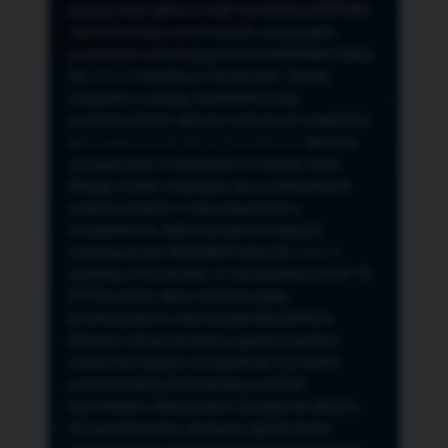
przeze mnie adres e-mail newslettera NORSAN,
czyli informacji o promocjach, nowościach,
produktach oferowanych przez NORSAN Polska
Sp. z o.o. z siedzibą w Szczecinie. Zasady
związane z usługą newslettera oraz
przetwarzaniem danych osobowych znajdziesz
w
Regulaminie
i
Polityce Prywatności
. Możesz
zrezygnować z newslettera w każdej chwili
klikając na link znajdujący się w przesyłanych
wiadomościach e-mail związanych z
newsletterem. Administratorem danych
osobowych jest NORSAN Polska Sp. z o.o. z
siedzibą w Szczecinie, ul. Szczawiowa 54 D,F 70-
010 Szczecin, dane osobowe będą
przetwarzane w celu wysyłki Newslettera.
Możesz cofnąć wyrażoną zgodę w każdym
czasie bez wpływu na zgodność z prawem
przetwarzania dokonanego przed ich
wycofaniem. Masz prawo: dostępu do danych,
ich sprostowania, usunięcia, ograniczenia