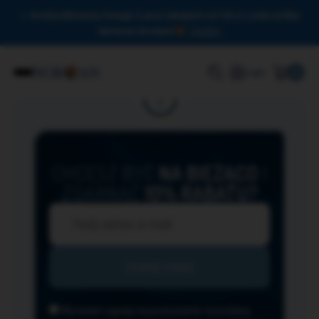
Drodzy Miłośnicy Omega-3, przy zakupach od 150 zł czeka na Was
darmowa dostawa!
Zamknij
0
Login
CHCESZ BYĆ
NA BIEŻĄCO
I
ZGARNĄĆ
10% RABATU?
Wyrażam zgodę na przesyłanie na podany