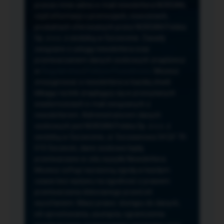
przeze mnie adres e-mail newslettera NORSAN,
czyli informacji o promocjach, nowościach,
produktach oferowanych przez NORSAN Polska
Sp. z o.o. z siedzibą w Szczecinie. Zasady
związane z usługą newslettera oraz
przetwarzaniem danych osobowych znajdziesz
w
Regulaminie
i
Polityce Prywatności
. Możesz
zrezygnować z newslettera w każdej chwili
klikając na link znajdujący się w przesyłanych
wiadomościach e-mail związanych z
newsletterem. Administratorem danych
osobowych jest NORSAN Polska Sp. z o.o. z
siedzibą w Szczecinie, ul. Szczawiowa 54 D,F 70-
010 Szczecin, dane osobowe będą
przetwarzane w celu wysyłki Newslettera.
Możesz cofnąć wyrażoną zgodę w każdym
czasie bez wpływu na zgodność z prawem
przetwarzania dokonanego przed ich
wycofaniem. Masz prawo: dostępu do danych,
ich sprostowania, usunięcia, ograniczenia