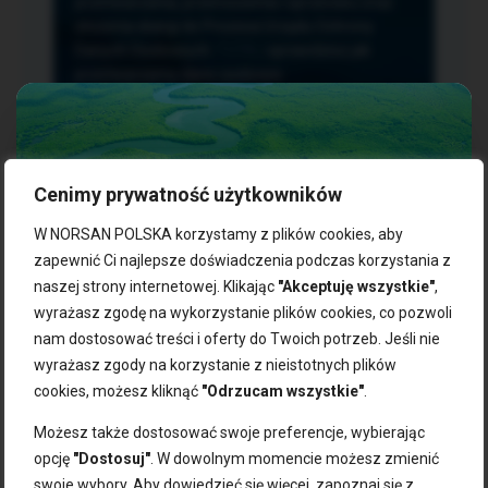
przetwarzania, przenoszenia i sprzeciwu oraz
złożenia skargi do Prezesa Urzędu Ochrony
Danych Osobowych.
TUTAJ
sprawdzisz jak
przetwarzamy dane osobowe.
Cenimy prywatność użytkowników
NASZE PRODUKTY:
W NORSAN POLSKA korzystamy z plików cookies, aby
zapewnić Ci najlepsze doświadczenia podczas korzystania z
naszej strony internetowej. Klikając
"Akceptuję wszystkie"
,
Kwasy omega-3
Zgarnij 10% rabatu na pierwsze
wyrażasz zgodę na wykorzystanie plików cookies, co pozwoli
Suplementy dla wegan
zakupy!
Kapsułki z omega-3
nam dostosować treści i oferty do Twoich potrzeb. Jeśli nie
Tran norweski
wyrażasz zgody na korzystanie z nieistotnych plików
Zapisz się do naszego newslettera i odbierz kod zniżkowy.
Olej rybny
cookies, możesz kliknąć
"Odrzucam wszystkie"
.
Bądź na bieżąco z promocjami, nowościami i zdrowymi
Olej z alg
wskazówkami od NORSAN!
Olej omega-3 dla psa i kota
Możesz także dostosować swoje preferencje, wybierając
opcję
"Dostosuj"
. W dowolnym momencie możesz zmienić
NORSAN:
swoje wybory. Aby dowiedzieć się więcej, zapoznaj się z