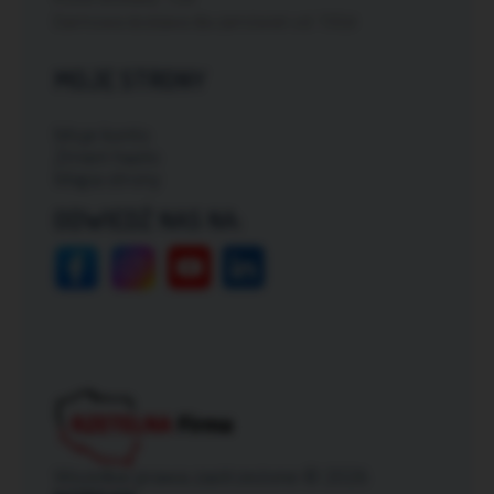
Darmowa dostawa dla zamówień od: 150zł
MOJE STRONY
Moje konto
Zmień hasło
Mapa strony
ODWIEDŹ NAS NA:
Wszelkie prawa zastrzeżone © 2026