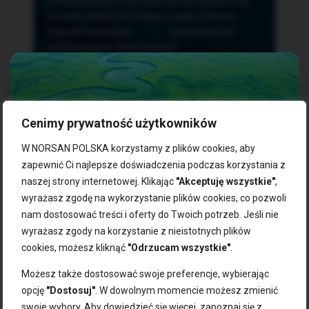
przetwarzania, przenoszenia i sprzeciwu oraz
złożenia skargi do Prezesa Urzędu Ochrony
Danych Osobowych.
TUTAJ
sprawdzisz jak
przetwarzamy dane osobowe.
Cenimy prywatność użytkowników
NASZE PRODUKTY:
W NORSAN POLSKA korzystamy z plików cookies, aby
zapewnić Ci najlepsze doświadczenia podczas korzystania z
naszej strony internetowej. Klikając
"Akceptuję wszystkie"
,
Kwasy omega-3
Zgarnij 10% rabatu na pierwsze
wyrażasz zgodę na wykorzystanie plików cookies, co pozwoli
Suplementy dla wegan
zakupy!
Kapsułki z omega-3
nam dostosować treści i oferty do Twoich potrzeb. Jeśli nie
Tran norweski
wyrażasz zgody na korzystanie z nieistotnych plików
Zapisz się do naszego newslettera i odbierz kod zniżkowy.
Olej rybny
cookies, możesz kliknąć
"Odrzucam wszystkie"
.
Bądź na bieżąco z promocjami, nowościami i zdrowymi
Olej z alg
wskazówkami od NORSAN!
Olej omega-3 dla psa i kota
Możesz także dostosować swoje preferencje, wybierając
opcję
"Dostosuj"
. W dowolnym momencie możesz zmienić
NORSAN:
swoje wybory. Aby dowiedzieć się więcej, zapoznaj się z