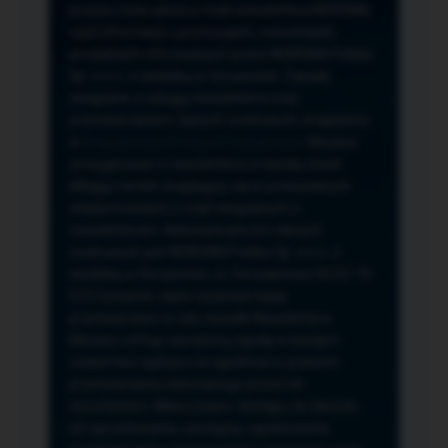
przeze mnie adres e-mail newslettera NORSAN,
czyli informacji o promocjach, nowościach,
produktach oferowanych przez NORSAN Polska
Sp. z o.o. z siedzibą w Szczecinie. Zasady
związane z usługą newslettera oraz
przetwarzaniem danych osobowych znajdziesz
w
Regulaminie
i
Polityce Prywatności
. Możesz
zrezygnować z newslettera w każdej chwili
klikając na link znajdujący się w przesyłanych
wiadomościach e-mail związanych z
newsletterem. Administratorem danych
osobowych jest NORSAN Polska Sp. z o.o. z
siedzibą w Szczecinie, ul. Szczawiowa 54 D,F 70-
010 Szczecin, dane osobowe będą
przetwarzane w celu wysyłki Newslettera.
Możesz cofnąć wyrażoną zgodę w każdym
czasie bez wpływu na zgodność z prawem
przetwarzania dokonanego przed ich
wycofaniem. Masz prawo: dostępu do danych,
ich sprostowania, usunięcia, ograniczenia