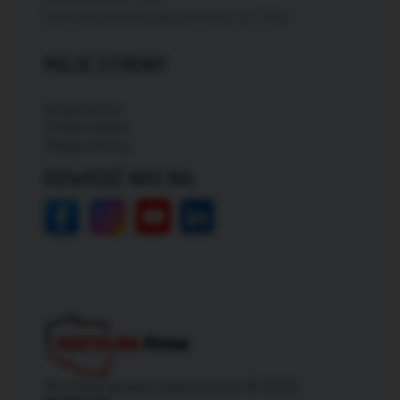
Darmowa dostawa dla zamówień od: 150zł
MOJE STRONY
Moje konto
Zmień hasło
Mapa strony
ODWIEDŹ NAS NA:
Wszelkie prawa zastrzeżone © 2026