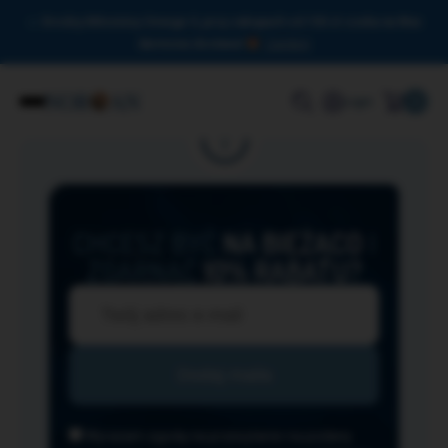
Drodzy Miłośnicy Omega-3, przy zakupach od 150 zł czeka na Was
darmowa dostawa!
Zamknij
0
Login
CHCESZ BYĆ
NA BIEŻĄCO
I
ZGARNĄĆ
10% RABATU?
Wyrażam zgodę na przesyłanie na podany