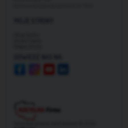
Darmowa dostawa dla zamówień od: 150zł
MOJE STRONY
Moje konto
Zmień hasło
Mapa strony
ODWIEDŹ NAS NA:
Wszelkie prawa zastrzeżone © 2026