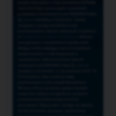
przeze mnie adres e-mail newslettera NORSAN,
czyli informacji o promocjach, nowościach,
produktach oferowanych przez NORSAN Polska
Sp. z o.o. z siedzibą w Szczecinie. Zasady
związane z usługą newslettera oraz
przetwarzaniem danych osobowych znajdziesz
w
Regulaminie
i
Polityce Prywatności
. Możesz
zrezygnować z newslettera w każdej chwili
klikając na link znajdujący się w przesyłanych
wiadomościach e-mail związanych z
newsletterem. Administratorem danych
osobowych jest NORSAN Polska Sp. z o.o. z
siedzibą w Szczecinie, ul. Szczawiowa 54 D,F 70-
010 Szczecin, dane osobowe będą
przetwarzane w celu wysyłki Newslettera.
Możesz cofnąć wyrażoną zgodę w każdym
czasie bez wpływu na zgodność z prawem
przetwarzania dokonanego przed ich
wycofaniem. Masz prawo: dostępu do danych,
ich sprostowania, usunięcia, ograniczenia