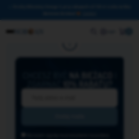
Drodzy Miłośnicy Omega-3, przy zakupach od 150 zł czeka na Was
darmowa dostawa!
Zamknij
0
Login
CHCESZ BYĆ
NA BIEŻĄCO
I
ZGARNĄĆ
10% RABATU?
Wyrażam zgodę na przesyłanie na podany