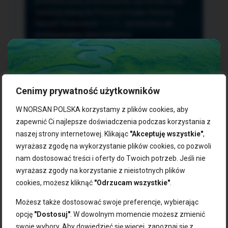
przetwarzania, przenoszenia i sprzeciwu oraz
złożenia skargi do Prezesa Urzędu Ochrony
Danych Osobowych.
TUTAJ
sprawdzisz jak
przetwarzamy dane osobowe.
Cenimy prywatność użytkowników
NASZE PRODUKTY:
W NORSAN POLSKA korzystamy z plików cookies, aby
zapewnić Ci najlepsze doświadczenia podczas korzystania z
naszej strony internetowej. Klikając
"Akceptuję wszystkie"
,
Kwasy omega-3
Zgarnij 10% rabatu na pierwsze
wyrażasz zgodę na wykorzystanie plików cookies, co pozwoli
Suplementy dla wegan
zakupy!
Kapsułki z omega-3
nam dostosować treści i oferty do Twoich potrzeb. Jeśli nie
Tran norweski
wyrażasz zgody na korzystanie z nieistotnych plików
Zapisz się do naszego newslettera i odbierz kod zniżkowy.
Olej rybny
cookies, możesz kliknąć
"Odrzucam wszystkie"
.
Bądź na bieżąco z promocjami, nowościami i zdrowymi
Olej z alg
wskazówkami od NORSAN!
Olej omega-3 dla psa i kota
Możesz także dostosować swoje preferencje, wybierając
opcję
"Dostosuj"
. W dowolnym momencie możesz zmienić
NORSAN:
swoje wybory. Aby dowiedzieć się więcej, zapoznaj się z