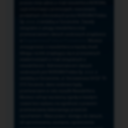
przeze mnie adres e-mail newslettera NORSAN,
czyli informacji o promocjach, nowościach,
produktach oferowanych przez NORSAN Polska
Sp. z o.o. z siedzibą w Szczecinie. Zasady
związane z usługą newslettera oraz
przetwarzaniem danych osobowych znajdziesz
w
Regulaminie
i
Polityce Prywatności
. Możesz
zrezygnować z newslettera w każdej chwili
klikając na link znajdujący się w przesyłanych
wiadomościach e-mail związanych z
newsletterem. Administratorem danych
osobowych jest NORSAN Polska Sp. z o.o. z
siedzibą w Szczecinie, ul. Szczawiowa 54 D,F 70-
010 Szczecin, dane osobowe będą
przetwarzane w celu wysyłki Newslettera.
Możesz cofnąć wyrażoną zgodę w każdym
czasie bez wpływu na zgodność z prawem
przetwarzania dokonanego przed ich
wycofaniem. Masz prawo: dostępu do danych,
ich sprostowania, usunięcia, ograniczenia