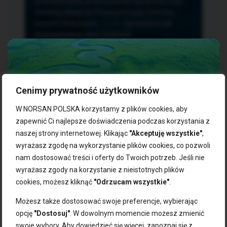
przetwarzania, przenoszenia i sprzeciwu oraz
złożenia skargi do Prezesa Urzędu Ochrony
Danych Osobowych.
TUTAJ
sprawdzisz jak
przetwarzamy dane osobowe.
Cenimy prywatność użytkowników
NASZE PRODUKTY:
W NORSAN POLSKA korzystamy z plików cookies, aby
zapewnić Ci najlepsze doświadczenia podczas korzystania z
naszej strony internetowej. Klikając
"Akceptuję wszystkie"
,
Kwasy omega-3
Zgarnij 10% rabatu na pierwsze
wyrażasz zgodę na wykorzystanie plików cookies, co pozwoli
Suplementy dla wegan
zakupy!
Kapsułki z omega-3
nam dostosować treści i oferty do Twoich potrzeb. Jeśli nie
Tran norweski
wyrażasz zgody na korzystanie z nieistotnych plików
Zapisz się do naszego newslettera i odbierz kod zniżkowy.
Olej rybny
cookies, możesz kliknąć
"Odrzucam wszystkie"
.
Bądź na bieżąco z promocjami, nowościami i zdrowymi
Olej z alg
wskazówkami od NORSAN!
Olej omega-3 dla psa i kota
Możesz także dostosować swoje preferencje, wybierając
opcję
"Dostosuj"
. W dowolnym momencie możesz zmienić
NORSAN:
swoje wybory. Aby dowiedzieć się więcej, zapoznaj się z