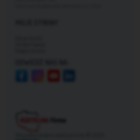
Darmowa dostawa dla zamówień od: 150zł
MOJE STRONY
Moje konto
Zmień hasło
Mapa strony
ODWIEDŹ NAS NA:
Wszelkie prawa zastrzeżone © 2026