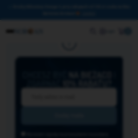
Drodzy Miłośnicy Omega-3, przy zakupach od 150 zł czeka na Was
darmowa dostawa!
Zamknij
0
Login
CHCESZ BYĆ
NA BIEŻĄCO
I
ZGARNĄĆ
10% RABATU?
Wyrażam zgodę na przesyłanie na podany