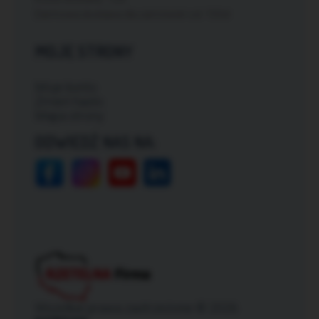
Darmowa dostawa dla zamówień od: 150zł
MOJE STRONY
Moje konto
Zmień hasło
Mapa strony
ODWIEDŹ NAS NA:
Wszelkie prawa zastrzeżone © 2026