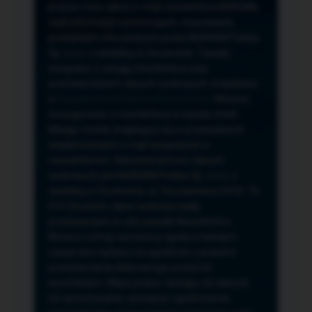
przeze mnie adres e-mail newslettera NORSAN,
czyli informacji o promocjach, nowościach,
produktach oferowanych przez NORSAN Polska
Sp. z o.o. z siedzibą w Szczecinie. Zasady
związane z usługą newslettera oraz
przetwarzaniem danych osobowych znajdziesz
w
Regulaminie
i
Polityce Prywatności
. Możesz
zrezygnować z newslettera w każdej chwili
klikając na link znajdujący się w przesyłanych
wiadomościach e-mail związanych z
newsletterem. Administratorem danych
osobowych jest NORSAN Polska Sp. z o.o. z
siedzibą w Szczecinie, ul. Szczawiowa 54 D,F 70-
010 Szczecin, dane osobowe będą
przetwarzane w celu wysyłki Newslettera.
Możesz cofnąć wyrażoną zgodę w każdym
czasie bez wpływu na zgodność z prawem
przetwarzania dokonanego przed ich
wycofaniem. Masz prawo: dostępu do danych,
ich sprostowania, usunięcia, ograniczenia