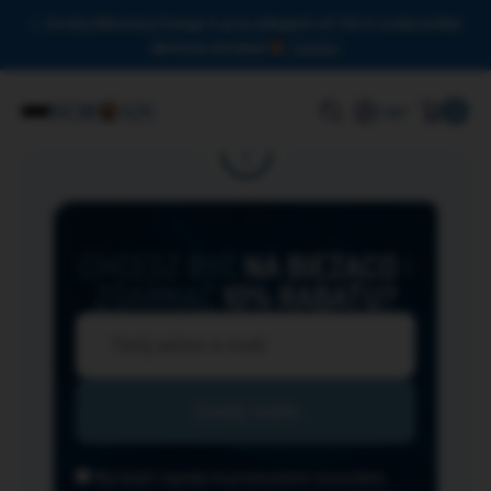
Drodzy Miłośnicy Omega-3, przy zakupach od 150 zł czeka na Was
darmowa dostawa!
Zamknij
0
Login
CHCESZ BYĆ
NA BIEŻĄCO
I
ZGARNĄĆ
10% RABATU?
Wyrażam zgodę na przesyłanie na podany