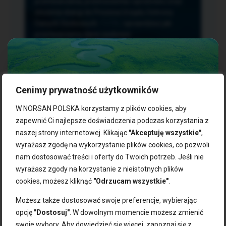
przetwarzania, przenoszenia i sprzeciwu oraz
złożenia skargi do Prezesa Urzędu Ochrony
Danych Osobowych.
TUTAJ
sprawdzisz jak
przetwarzamy dane osobowe.
Cenimy prywatność użytkowników
NASZE PRODUKTY:
W NORSAN POLSKA korzystamy z plików cookies, aby
zapewnić Ci najlepsze doświadczenia podczas korzystania z
naszej strony internetowej. Klikając
"Akceptuję wszystkie"
,
Kwasy omega-3
Zgarnij 10% rabatu na pierwsze
wyrażasz zgodę na wykorzystanie plików cookies, co pozwoli
Suplementy dla wegan
zakupy!
Kapsułki z omega-3
nam dostosować treści i oferty do Twoich potrzeb. Jeśli nie
Tran norweski
wyrażasz zgody na korzystanie z nieistotnych plików
Zapisz się do naszego newslettera i odbierz kod zniżkowy.
Olej rybny
cookies, możesz kliknąć
"Odrzucam wszystkie"
.
Bądź na bieżąco z promocjami, nowościami i zdrowymi
Olej z alg
wskazówkami od NORSAN!
Olej omega-3 dla psa i kota
Możesz także dostosować swoje preferencje, wybierając
opcję
"Dostosuj"
. W dowolnym momencie możesz zmienić
NORSAN:
swoje wybory. Aby dowiedzieć się więcej, zapoznaj się z