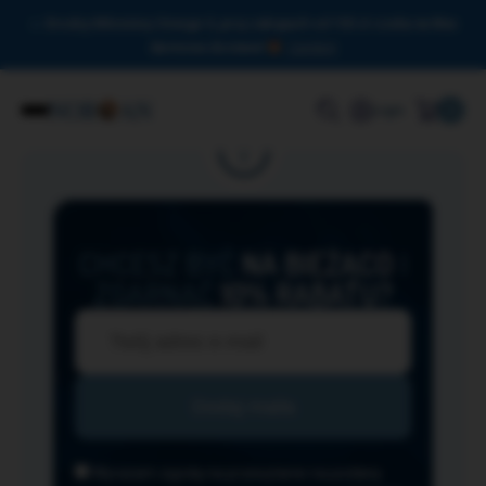
Drodzy Miłośnicy Omega-3, przy zakupach od 150 zł czeka na Was
darmowa dostawa!
Zamknij
0
Login
CHCESZ BYĆ
NA BIEŻĄCO
I
ZGARNĄĆ
10% RABATU?
Wyrażam zgodę na przesyłanie na podany