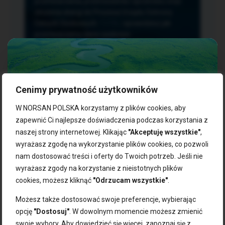
przetwarzania, przenoszenia i sprzeciwu oraz
złożenia skargi do Prezesa Urzędu Ochrony
Danych Osobowych.
TUTAJ
sprawdzisz jak
przetwarzamy dane osobowe.
Cenimy prywatność użytkowników
NASZE PRODUKTY:
W NORSAN POLSKA korzystamy z plików cookies, aby
zapewnić Ci najlepsze doświadczenia podczas korzystania z
naszej strony internetowej. Klikając
"Akceptuję wszystkie"
,
Kwasy omega-3
Zgarnij 10% rabatu na pierwsze
wyrażasz zgodę na wykorzystanie plików cookies, co pozwoli
Suplementy dla wegan
zakupy!
Kapsułki z omega-3
nam dostosować treści i oferty do Twoich potrzeb. Jeśli nie
Tran norweski
wyrażasz zgody na korzystanie z nieistotnych plików
Zapisz się do naszego newslettera i odbierz kod zniżkowy.
Olej rybny
cookies, możesz kliknąć
"Odrzucam wszystkie"
.
Bądź na bieżąco z promocjami, nowościami i zdrowymi
Olej z alg
wskazówkami od NORSAN!
Olej omega-3 dla psa i kota
Możesz także dostosować swoje preferencje, wybierając
opcję
"Dostosuj"
. W dowolnym momencie możesz zmienić
NORSAN:
swoje wybory. Aby dowiedzieć się więcej, zapoznaj się z