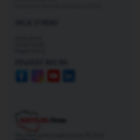
Darmowa dostawa dla zamówień od: 150zł
MOJE STRONY
Moje konto
Zmień hasło
Mapa strony
ODWIEDŹ NAS NA:
Wszelkie prawa zastrzeżone © 2026