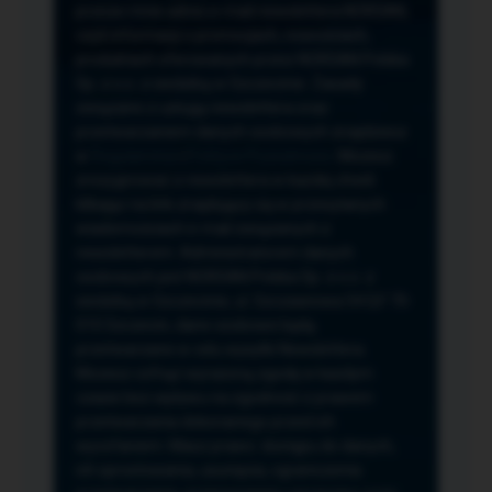
przeze mnie adres e-mail newslettera NORSAN,
czyli informacji o promocjach, nowościach,
produktach oferowanych przez NORSAN Polska
Sp. z o.o. z siedzibą w Szczecinie. Zasady
związane z usługą newslettera oraz
przetwarzaniem danych osobowych znajdziesz
w
Regulaminie
i
Polityce Prywatności
. Możesz
zrezygnować z newslettera w każdej chwili
klikając na link znajdujący się w przesyłanych
wiadomościach e-mail związanych z
newsletterem. Administratorem danych
osobowych jest NORSAN Polska Sp. z o.o. z
siedzibą w Szczecinie, ul. Szczawiowa 54 D,F 70-
010 Szczecin, dane osobowe będą
przetwarzane w celu wysyłki Newslettera.
Możesz cofnąć wyrażoną zgodę w każdym
czasie bez wpływu na zgodność z prawem
przetwarzania dokonanego przed ich
wycofaniem. Masz prawo: dostępu do danych,
ich sprostowania, usunięcia, ograniczenia