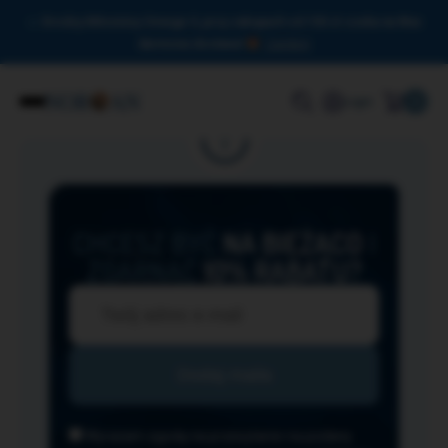
Drodzy Miłośnicy Omega-3, przy zakupach od 150 zł czeka na Was
darmowa dostawa!
Zamknij
0
Login
CHCESZ BYĆ
NA BIEŻĄCO
I
ZGARNĄĆ
10% RABATU?
Wyrażam zgodę na przesyłanie na podany