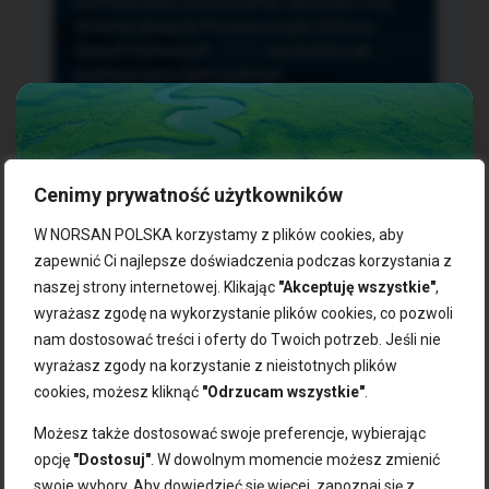
przetwarzania, przenoszenia i sprzeciwu oraz
złożenia skargi do Prezesa Urzędu Ochrony
Danych Osobowych.
TUTAJ
sprawdzisz jak
przetwarzamy dane osobowe.
Cenimy prywatność użytkowników
NASZE PRODUKTY:
W NORSAN POLSKA korzystamy z plików cookies, aby
zapewnić Ci najlepsze doświadczenia podczas korzystania z
naszej strony internetowej. Klikając
"Akceptuję wszystkie"
,
Kwasy omega-3
Zgarnij 10% rabatu na pierwsze
wyrażasz zgodę na wykorzystanie plików cookies, co pozwoli
Suplementy dla wegan
zakupy!
Kapsułki z omega-3
nam dostosować treści i oferty do Twoich potrzeb. Jeśli nie
Tran norweski
wyrażasz zgody na korzystanie z nieistotnych plików
Zapisz się do naszego newslettera i odbierz kod zniżkowy.
Olej rybny
cookies, możesz kliknąć
"Odrzucam wszystkie"
.
Bądź na bieżąco z promocjami, nowościami i zdrowymi
Olej z alg
wskazówkami od NORSAN!
Olej omega-3 dla psa i kota
Możesz także dostosować swoje preferencje, wybierając
opcję
"Dostosuj"
. W dowolnym momencie możesz zmienić
NORSAN:
swoje wybory. Aby dowiedzieć się więcej, zapoznaj się z