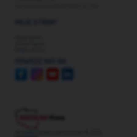
Darmowa dostawa dla zamówień od: 150zł
MOJE STRONY
Moje konto
Zmień hasło
Mapa strony
ODWIEDŹ NAS NA:
Wszelkie prawa zastrzeżone © 2026