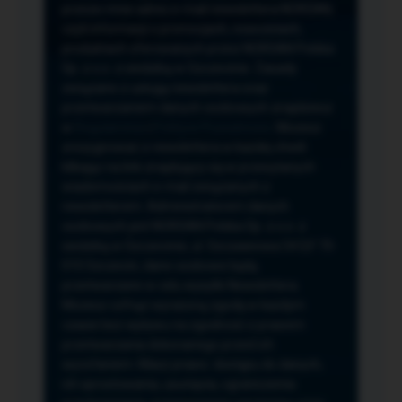
przeze mnie adres e-mail newslettera NORSAN,
czyli informacji o promocjach, nowościach,
produktach oferowanych przez NORSAN Polska
Sp. z o.o. z siedzibą w Szczecinie. Zasady
związane z usługą newslettera oraz
przetwarzaniem danych osobowych znajdziesz
w
Regulaminie
i
Polityce Prywatności
. Możesz
zrezygnować z newslettera w każdej chwili
klikając na link znajdujący się w przesyłanych
wiadomościach e-mail związanych z
newsletterem. Administratorem danych
osobowych jest NORSAN Polska Sp. z o.o. z
siedzibą w Szczecinie, ul. Szczawiowa 54 D,F 70-
010 Szczecin, dane osobowe będą
przetwarzane w celu wysyłki Newslettera.
Możesz cofnąć wyrażoną zgodę w każdym
czasie bez wpływu na zgodność z prawem
przetwarzania dokonanego przed ich
wycofaniem. Masz prawo: dostępu do danych,
ich sprostowania, usunięcia, ograniczenia