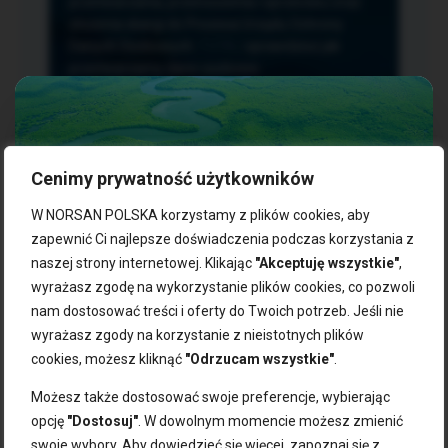
przetwarzania, przenoszenia i sprzeciwu oraz
złożenia skargi do Prezesa Urzędu Ochrony
Danych Osobowych.
TUTAJ
sprawdzisz jak
przetwarzamy dane osobowe.
Cenimy prywatność użytkowników
NASZE PRODUKTY:
W NORSAN POLSKA korzystamy z plików cookies, aby
zapewnić Ci najlepsze doświadczenia podczas korzystania z
naszej strony internetowej. Klikając
"Akceptuję wszystkie"
,
Kwasy omega-3
Zgarnij 10% rabatu na pierwsze
wyrażasz zgodę na wykorzystanie plików cookies, co pozwoli
Suplementy dla wegan
zakupy!
Kapsułki z omega-3
nam dostosować treści i oferty do Twoich potrzeb. Jeśli nie
Tran norweski
wyrażasz zgody na korzystanie z nieistotnych plików
Zapisz się do naszego newslettera i odbierz kod zniżkowy.
Olej rybny
cookies, możesz kliknąć
"Odrzucam wszystkie"
.
Bądź na bieżąco z promocjami, nowościami i zdrowymi
Olej z alg
wskazówkami od NORSAN!
Olej omega-3 dla psa i kota
Możesz także dostosować swoje preferencje, wybierając
opcję
"Dostosuj"
. W dowolnym momencie możesz zmienić
NORSAN:
swoje wybory. Aby dowiedzieć się więcej, zapoznaj się z