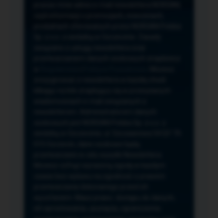
przeze mnie adres e-mail newslettera NORSAN,
czyli informacji o promocjach, nowościach,
produktach oferowanych przez NORSAN Polska
Sp. z o.o. z siedzibą w Szczecinie. Zasady
związane z usługą newslettera oraz
przetwarzaniem danych osobowych znajdziesz
w
Regulaminie
i
Polityce Prywatności
. Możesz
zrezygnować z newslettera w każdej chwili
klikając na link znajdujący się w przesyłanych
wiadomościach e-mail związanych z
newsletterem. Administratorem danych
osobowych jest NORSAN Polska Sp. z o.o. z
siedzibą w Szczecinie, ul. Szczawiowa 54 D,F 70-
010 Szczecin, dane osobowe będą
przetwarzane w celu wysyłki Newslettera.
Możesz cofnąć wyrażoną zgodę w każdym
czasie bez wpływu na zgodność z prawem
przetwarzania dokonanego przed ich
wycofaniem. Masz prawo: dostępu do danych,
ich sprostowania, usunięcia, ograniczenia