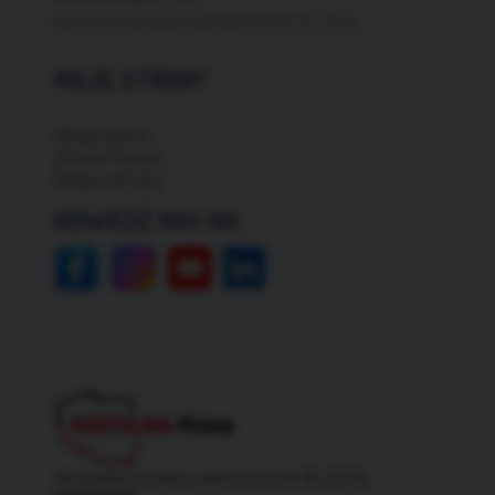
Darmowa dostawa dla zamówień od: 150zł
MOJE STRONY
Moje konto
Zmień hasło
Mapa strony
ODWIEDŹ NAS NA:
Wszelkie prawa zastrzeżone © 2026