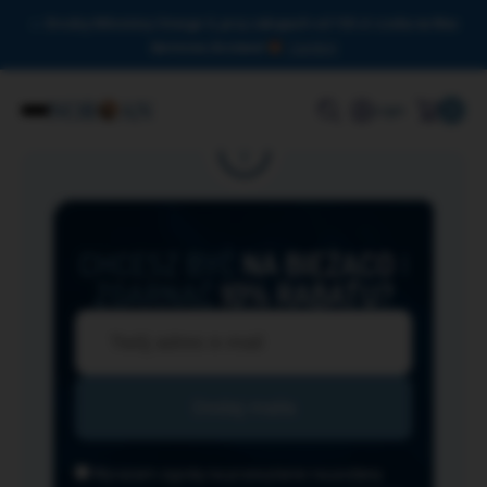
Drodzy Miłośnicy Omega-3, przy zakupach od 150 zł czeka na Was
darmowa dostawa!
Zamknij
0
Login
CHCESZ BYĆ
NA BIEŻĄCO
I
ZGARNĄĆ
10% RABATU?
Wyrażam zgodę na przesyłanie na podany