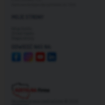
Darmowa dostawa dla zamówień od: 150zł
MOJE STRONY
Moje konto
Zmień hasło
Mapa strony
ODWIEDŹ NAS NA:
Wszelkie prawa zastrzeżone © 2026