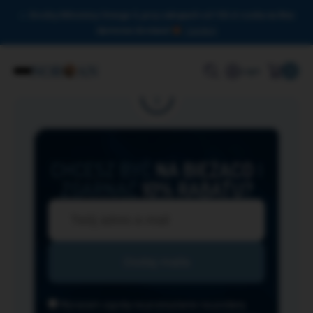
Drodzy Miłośnicy Omega-3, przy zakupach od 150 zł czeka na Was
darmowa dostawa!
Zamknij
0
Login
CHCESZ BYĆ
NA BIEŻĄCO
I
ZGARNĄĆ
10% RABATU?
Wyrażam zgodę na przesyłanie na podany