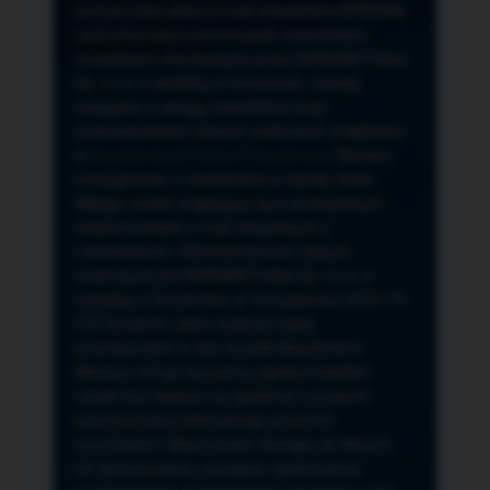
przeze mnie adres e-mail newslettera NORSAN,
czyli informacji o promocjach, nowościach,
produktach oferowanych przez NORSAN Polska
Sp. z o.o. z siedzibą w Szczecinie. Zasady
związane z usługą newslettera oraz
przetwarzaniem danych osobowych znajdziesz
w
Regulaminie
i
Polityce Prywatności
. Możesz
zrezygnować z newslettera w każdej chwili
klikając na link znajdujący się w przesyłanych
wiadomościach e-mail związanych z
newsletterem. Administratorem danych
osobowych jest NORSAN Polska Sp. z o.o. z
siedzibą w Szczecinie, ul. Szczawiowa 54 D,F 70-
010 Szczecin, dane osobowe będą
przetwarzane w celu wysyłki Newslettera.
Możesz cofnąć wyrażoną zgodę w każdym
czasie bez wpływu na zgodność z prawem
przetwarzania dokonanego przed ich
wycofaniem. Masz prawo: dostępu do danych,
ich sprostowania, usunięcia, ograniczenia