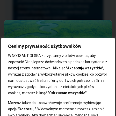
przetwarzania, przenoszenia i sprzeciwu oraz
złożenia skargi do Prezesa Urzędu Ochrony
Danych Osobowych.
TUTAJ
sprawdzisz jak
przetwarzamy dane osobowe.
Cenimy prywatność użytkowników
NASZE PRODUKTY:
W NORSAN POLSKA korzystamy z plików cookies, aby
zapewnić Ci najlepsze doświadczenia podczas korzystania z
naszej strony internetowej. Klikając
"Akceptuję wszystkie"
,
Kwasy omega-3
Zgarnij 10% rabatu na pierwsze
wyrażasz zgodę na wykorzystanie plików cookies, co pozwoli
Suplementy dla wegan
zakupy!
Kapsułki z omega-3
nam dostosować treści i oferty do Twoich potrzeb. Jeśli nie
Tran norweski
wyrażasz zgody na korzystanie z nieistotnych plików
Zapisz się do naszego newslettera i odbierz kod zniżkowy.
Olej rybny
cookies, możesz kliknąć
"Odrzucam wszystkie"
.
Bądź na bieżąco z promocjami, nowościami i zdrowymi
Olej z alg
wskazówkami od NORSAN!
Olej omega-3 dla psa i kota
Możesz także dostosować swoje preferencje, wybierając
opcję
"Dostosuj"
. W dowolnym momencie możesz zmienić
NORSAN:
swoje wybory. Aby dowiedzieć się więcej, zapoznaj się z