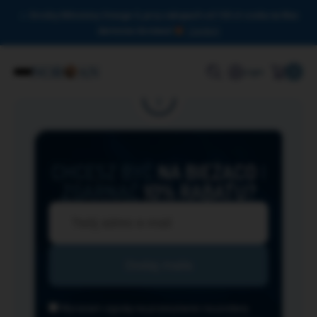
Drodzy Miłośnicy Omega-3, przy zakupach od 150 zł czeka na Was
darmowa dostawa!
Zamknij
0
Login
CHCESZ BYĆ
NA BIEŻĄCO
I
ZGARNĄĆ
10% RABATU?
Wyrażam zgodę na przesyłanie na podany