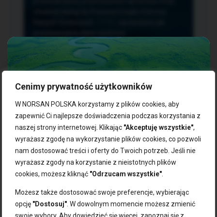
przetwarzania, przenoszenia i sprzeciwu oraz
złożenia skargi do Prezesa Urzędu Ochrony
Danych Osobowych.
TUTAJ
sprawdzisz jak
przetwarzamy dane osobowe.
Cenimy prywatność użytkowników
NASZE PRODUKTY:
W NORSAN POLSKA korzystamy z plików cookies, aby
zapewnić Ci najlepsze doświadczenia podczas korzystania z
naszej strony internetowej. Klikając
"Akceptuję wszystkie"
,
Kwasy omega-3
Zgarnij 10% rabatu na pierwsze
wyrażasz zgodę na wykorzystanie plików cookies, co pozwoli
Suplementy dla wegan
zakupy!
Kapsułki z omega-3
nam dostosować treści i oferty do Twoich potrzeb. Jeśli nie
Tran norweski
wyrażasz zgody na korzystanie z nieistotnych plików
Zapisz się do naszego newslettera i odbierz kod zniżkowy.
Olej rybny
cookies, możesz kliknąć
"Odrzucam wszystkie"
.
Bądź na bieżąco z promocjami, nowościami i zdrowymi
Olej z alg
wskazówkami od NORSAN!
Olej omega-3 dla psa i kota
Możesz także dostosować swoje preferencje, wybierając
opcję
"Dostosuj"
. W dowolnym momencie możesz zmienić
NORSAN:
swoje wybory. Aby dowiedzieć się więcej, zapoznaj się z