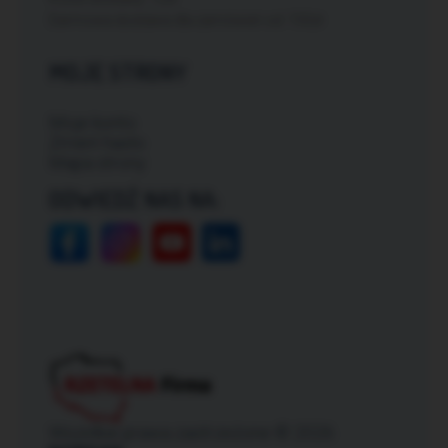
Darmowa dostawa dla zamówień od: 150zł
MOJE STRONY
Moje konto
Zmień hasło
Mapa strony
ODWIEDŹ NAS NA:
Wszelkie prawa zastrzeżone © 2026