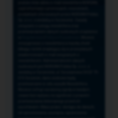
przeze mnie adres e-mail newslettera NORSAN,
czyli informacji o promocjach, nowościach,
produktach oferowanych przez NORSAN Polska
Sp. z o.o. z siedzibą w Szczecinie. Zasady
związane z usługą newslettera oraz
przetwarzaniem danych osobowych znajdziesz
w
Regulaminie
i
Polityce Prywatności
. Możesz
zrezygnować z newslettera w każdej chwili
klikając na link znajdujący się w przesyłanych
wiadomościach e-mail związanych z
newsletterem. Administratorem danych
osobowych jest NORSAN Polska Sp. z o.o. z
siedzibą w Szczecinie, ul. Szczawiowa 54 D,F 70-
010 Szczecin, dane osobowe będą
przetwarzane w celu wysyłki Newslettera.
Możesz cofnąć wyrażoną zgodę w każdym
czasie bez wpływu na zgodność z prawem
przetwarzania dokonanego przed ich
wycofaniem. Masz prawo: dostępu do danych,
ich sprostowania, usunięcia, ograniczenia