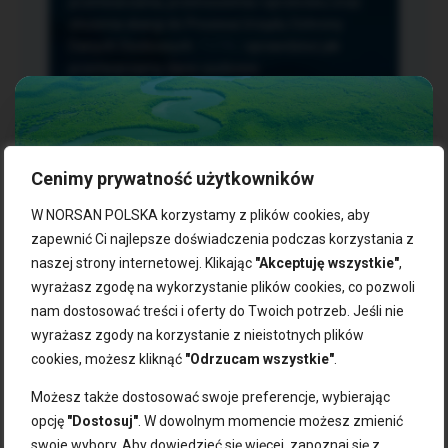
przetwarzania, przenoszenia i sprzeciwu oraz
złożenia skargi do Prezesa Urzędu Ochrony
Danych Osobowych.
TUTAJ
sprawdzisz jak
przetwarzamy dane osobowe.
Cenimy prywatność użytkowników
NASZE PRODUKTY:
W NORSAN POLSKA korzystamy z plików cookies, aby
zapewnić Ci najlepsze doświadczenia podczas korzystania z
naszej strony internetowej. Klikając
"Akceptuję wszystkie"
,
Kwasy omega-3
Zgarnij 10% rabatu na pierwsze
wyrażasz zgodę na wykorzystanie plików cookies, co pozwoli
Suplementy dla wegan
zakupy!
Kapsułki z omega-3
nam dostosować treści i oferty do Twoich potrzeb. Jeśli nie
Tran norweski
wyrażasz zgody na korzystanie z nieistotnych plików
Zapisz się do naszego newslettera i odbierz kod zniżkowy.
Olej rybny
cookies, możesz kliknąć
"Odrzucam wszystkie"
.
Bądź na bieżąco z promocjami, nowościami i zdrowymi
Olej z alg
wskazówkami od NORSAN!
Olej omega-3 dla psa i kota
Możesz także dostosować swoje preferencje, wybierając
opcję
"Dostosuj"
. W dowolnym momencie możesz zmienić
NORSAN:
swoje wybory. Aby dowiedzieć się więcej, zapoznaj się z