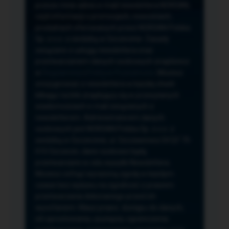
przeze mnie adres e-mail newslettera NORSAN,
czyli informacji o promocjach, nowościach,
produktach oferowanych przez NORSAN Polska
Sp. z o.o. z siedzibą w Szczecinie. Zasady
związane z usługą newslettera oraz
przetwarzaniem danych osobowych znajdziesz
w
Regulaminie
i
Polityce Prywatności
. Możesz
zrezygnować z newslettera w każdej chwili
klikając na link znajdujący się w przesyłanych
wiadomościach e-mail związanych z
newsletterem. Administratorem danych
osobowych jest NORSAN Polska Sp. z o.o. z
siedzibą w Szczecinie, ul. Szczawiowa 54 D,F 70-
010 Szczecin, dane osobowe będą
przetwarzane w celu wysyłki Newslettera.
Możesz cofnąć wyrażoną zgodę w każdym
czasie bez wpływu na zgodność z prawem
przetwarzania dokonanego przed ich
wycofaniem. Masz prawo: dostępu do danych,
ich sprostowania, usunięcia, ograniczenia