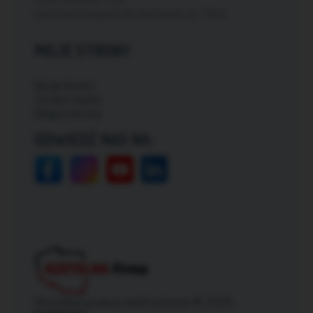
Darmowa dostawa dla zamówień od: 150zł
MOJE STRONY
Moje konto
Zmień hasło
Mapa strony
ODWIEDŹ NAS NA:
Wszelkie prawa zastrzeżone © 2026