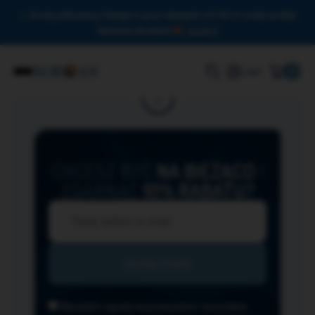
Drodzy Miłośnicy Omega-3, przy zakupach od 150 zł czeka na Was
darmowa dostawa!
Zamknij
0
Login
CHCESZ BYĆ
NA BIEŻĄCO
I
ZGARNĄĆ
10% RABATU?
Wyrażam zgodę na przesyłanie na podany