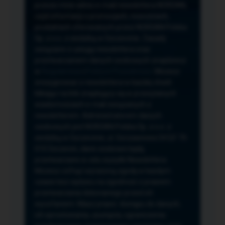
przeze mnie adres e-mail newslettera NORSAN,
czyli informacji o promocjach, nowościach,
produktach oferowanych przez NORSAN Polska
Sp. z o.o. z siedzibą w Szczecinie. Zasady
związane z usługą newslettera oraz
przetwarzaniem danych osobowych znajdziesz
w
Regulaminie
i
Polityce Prywatności
. Możesz
zrezygnować z newslettera w każdej chwili
klikając na link znajdujący się w przesyłanych
wiadomościach e-mail związanych z
newsletterem. Administratorem danych
osobowych jest NORSAN Polska Sp. z o.o. z
siedzibą w Szczecinie, ul. Szczawiowa 54 D,F 70-
010 Szczecin, dane osobowe będą
przetwarzane w celu wysyłki Newslettera.
Możesz cofnąć wyrażoną zgodę w każdym
czasie bez wpływu na zgodność z prawem
przetwarzania dokonanego przed ich
wycofaniem. Masz prawo: dostępu do danych,
ich sprostowania, usunięcia, ograniczenia