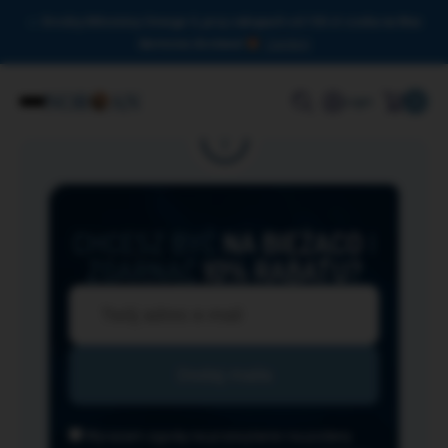
Drodzy Miłośnicy Omega-3, przy zakupach od 150 zł czeka na Was
darmowa dostawa!
Zamknij
0
Login
CHCESZ BYĆ
NA BIEŻĄCO
I
ZGARNĄĆ
10% RABATU?
Wyrażam zgodę na przesyłanie na podany