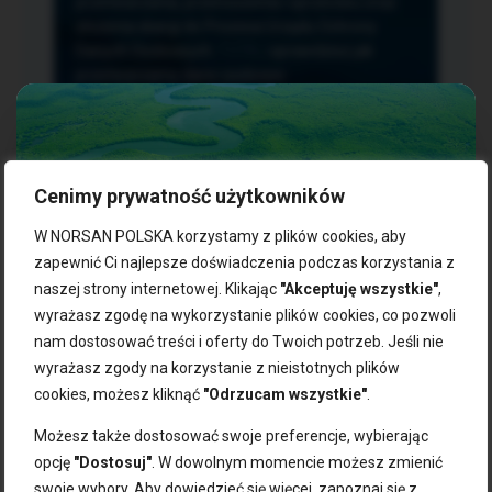
przetwarzania, przenoszenia i sprzeciwu oraz
złożenia skargi do Prezesa Urzędu Ochrony
Danych Osobowych.
TUTAJ
sprawdzisz jak
przetwarzamy dane osobowe.
Cenimy prywatność użytkowników
NASZE PRODUKTY:
W NORSAN POLSKA korzystamy z plików cookies, aby
zapewnić Ci najlepsze doświadczenia podczas korzystania z
naszej strony internetowej. Klikając
"Akceptuję wszystkie"
,
Kwasy omega-3
Zgarnij 10% rabatu na pierwsze
wyrażasz zgodę na wykorzystanie plików cookies, co pozwoli
Suplementy dla wegan
zakupy!
Kapsułki z omega-3
nam dostosować treści i oferty do Twoich potrzeb. Jeśli nie
Tran norweski
wyrażasz zgody na korzystanie z nieistotnych plików
Zapisz się do naszego newslettera i odbierz kod zniżkowy.
Olej rybny
cookies, możesz kliknąć
"Odrzucam wszystkie"
.
Bądź na bieżąco z promocjami, nowościami i zdrowymi
Olej z alg
wskazówkami od NORSAN!
Olej omega-3 dla psa i kota
Możesz także dostosować swoje preferencje, wybierając
opcję
"Dostosuj"
. W dowolnym momencie możesz zmienić
NORSAN:
swoje wybory. Aby dowiedzieć się więcej, zapoznaj się z