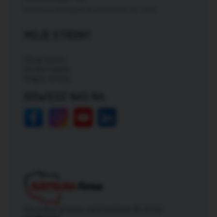
Darmowa dostawa dla zamówień od: 150zł
MOJE STRONY
Moje konto
Zmień hasło
Mapa strony
ODWIEDŹ NAS NA:
Wszelkie prawa zastrzeżone © 2026