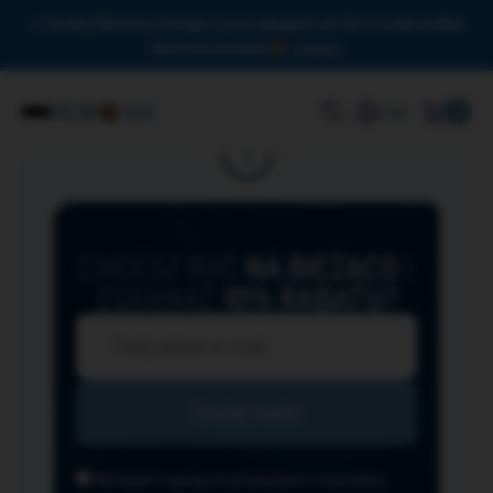
Drodzy Miłośnicy Omega-3, przy zakupach od 150 zł czeka na Was
darmowa dostawa!
Zamknij
0
Login
CHCESZ BYĆ
NA BIEŻĄCO
I
ZGARNĄĆ
10% RABATU?
Wyrażam zgodę na przesyłanie na podany