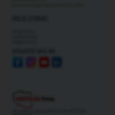
Darmowa dostawa dla zamówień od: 150zł
MOJE STRONY
Moje konto
Zmień hasło
Mapa strony
ODWIEDŹ NAS NA:
Wszelkie prawa zastrzeżone © 2026