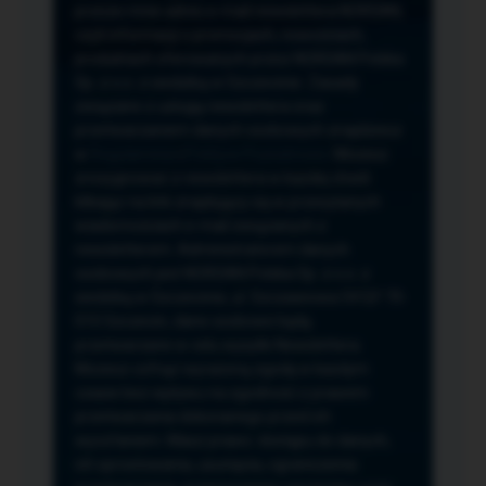
przeze mnie adres e-mail newslettera NORSAN,
czyli informacji o promocjach, nowościach,
produktach oferowanych przez NORSAN Polska
Sp. z o.o. z siedzibą w Szczecinie. Zasady
związane z usługą newslettera oraz
przetwarzaniem danych osobowych znajdziesz
w
Regulaminie
i
Polityce Prywatności
. Możesz
zrezygnować z newslettera w każdej chwili
klikając na link znajdujący się w przesyłanych
wiadomościach e-mail związanych z
newsletterem. Administratorem danych
osobowych jest NORSAN Polska Sp. z o.o. z
siedzibą w Szczecinie, ul. Szczawiowa 54 D,F 70-
010 Szczecin, dane osobowe będą
przetwarzane w celu wysyłki Newslettera.
Możesz cofnąć wyrażoną zgodę w każdym
czasie bez wpływu na zgodność z prawem
przetwarzania dokonanego przed ich
wycofaniem. Masz prawo: dostępu do danych,
ich sprostowania, usunięcia, ograniczenia