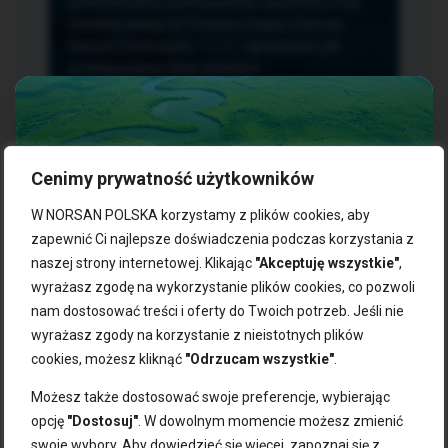
przetwarzania, przenoszenia i sprzeciwu oraz
złożenia skargi do Prezesa Urzędu Ochrony
Danych Osobowych.
TUTAJ
sprawdzisz jak
przetwarzamy dane osobowe.
Cenimy prywatność użytkowników
NASZE PRODUKTY:
W NORSAN POLSKA korzystamy z plików cookies, aby
zapewnić Ci najlepsze doświadczenia podczas korzystania z
naszej strony internetowej. Klikając
"Akceptuję wszystkie"
,
Kwasy omega-3
Zgarnij 10% rabatu na pierwsze
wyrażasz zgodę na wykorzystanie plików cookies, co pozwoli
Suplementy dla wegan
zakupy!
Kapsułki z omega-3
nam dostosować treści i oferty do Twoich potrzeb. Jeśli nie
Tran norweski
wyrażasz zgody na korzystanie z nieistotnych plików
Zapisz się do naszego newslettera i odbierz kod zniżkowy.
Olej rybny
cookies, możesz kliknąć
"Odrzucam wszystkie"
.
Bądź na bieżąco z promocjami, nowościami i zdrowymi
Olej z alg
wskazówkami od NORSAN!
Olej omega-3 dla psa i kota
Możesz także dostosować swoje preferencje, wybierając
opcję
"Dostosuj"
. W dowolnym momencie możesz zmienić
NORSAN:
swoje wybory. Aby dowiedzieć się więcej, zapoznaj się z