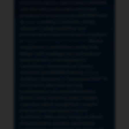
przeze mnie adres e-mail newslettera NORSAN,
czyli informacji o promocjach, nowościach,
produktach oferowanych przez NORSAN Polska
Sp. z o.o. z siedzibą w Szczecinie. Zasady
związane z usługą newslettera oraz
przetwarzaniem danych osobowych znajdziesz
w
Regulaminie
i
Polityce Prywatności
. Możesz
zrezygnować z newslettera w każdej chwili
klikając na link znajdujący się w przesyłanych
wiadomościach e-mail związanych z
newsletterem. Administratorem danych
osobowych jest NORSAN Polska Sp. z o.o. z
siedzibą w Szczecinie, ul. Szczawiowa 54 D,F 70-
010 Szczecin, dane osobowe będą
przetwarzane w celu wysyłki Newslettera.
Możesz cofnąć wyrażoną zgodę w każdym
czasie bez wpływu na zgodność z prawem
przetwarzania dokonanego przed ich
wycofaniem. Masz prawo: dostępu do danych,
ich sprostowania, usunięcia, ograniczenia