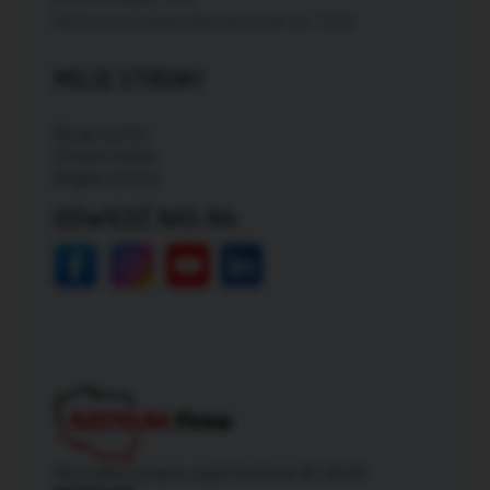
Darmowa dostawa dla zamówień od: 150zł
MOJE STRONY
Moje konto
Zmień hasło
Mapa strony
ODWIEDŹ NAS NA:
Wszelkie prawa zastrzeżone © 2026