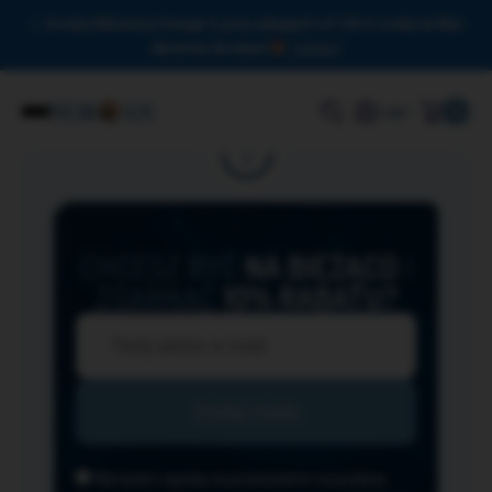
Drodzy Miłośnicy Omega-3, przy zakupach od 150 zł czeka na Was
darmowa dostawa!
Zamknij
0
Login
CHCESZ BYĆ
NA BIEŻĄCO
I
ZGARNĄĆ
10% RABATU?
Wyrażam zgodę na przesyłanie na podany