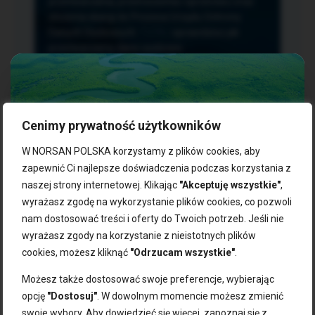
przetwarzania, przenoszenia i sprzeciwu oraz
złożenia skargi do Prezesa Urzędu Ochrony
Danych Osobowych.
TUTAJ
sprawdzisz jak
przetwarzamy dane osobowe.
Cenimy prywatność użytkowników
NASZE PRODUKTY:
W NORSAN POLSKA korzystamy z plików cookies, aby
zapewnić Ci najlepsze doświadczenia podczas korzystania z
naszej strony internetowej. Klikając
"Akceptuję wszystkie"
,
Kwasy omega-3
Zgarnij 10% rabatu na pierwsze
wyrażasz zgodę na wykorzystanie plików cookies, co pozwoli
Suplementy dla wegan
zakupy!
Kapsułki z omega-3
nam dostosować treści i oferty do Twoich potrzeb. Jeśli nie
Tran norweski
wyrażasz zgody na korzystanie z nieistotnych plików
Zapisz się do naszego newslettera i odbierz kod zniżkowy.
Olej rybny
cookies, możesz kliknąć
"Odrzucam wszystkie"
.
Bądź na bieżąco z promocjami, nowościami i zdrowymi
Olej z alg
wskazówkami od NORSAN!
Olej omega-3 dla psa i kota
Możesz także dostosować swoje preferencje, wybierając
opcję
"Dostosuj"
. W dowolnym momencie możesz zmienić
NORSAN:
swoje wybory. Aby dowiedzieć się więcej, zapoznaj się z