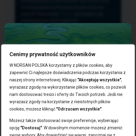
przetwarzania, przenoszenia i sprzeciwu oraz
złożenia skargi do Prezesa Urzędu Ochrony
Danych Osobowych.
TUTAJ
sprawdzisz jak
przetwarzamy dane osobowe.
Cenimy prywatność użytkowników
NASZE PRODUKTY:
W NORSAN POLSKA korzystamy z plików cookies, aby
zapewnić Ci najlepsze doświadczenia podczas korzystania z
naszej strony internetowej. Klikając
"Akceptuję wszystkie"
,
Kwasy omega-3
Zgarnij 10% rabatu na pierwsze
wyrażasz zgodę na wykorzystanie plików cookies, co pozwoli
Suplementy dla wegan
zakupy!
Kapsułki z omega-3
nam dostosować treści i oferty do Twoich potrzeb. Jeśli nie
Tran norweski
wyrażasz zgody na korzystanie z nieistotnych plików
Zapisz się do naszego newslettera i odbierz kod zniżkowy.
Olej rybny
cookies, możesz kliknąć
"Odrzucam wszystkie"
.
Bądź na bieżąco z promocjami, nowościami i zdrowymi
Olej z alg
wskazówkami od NORSAN!
Olej omega-3 dla psa i kota
Możesz także dostosować swoje preferencje, wybierając
opcję
"Dostosuj"
. W dowolnym momencie możesz zmienić
NORSAN:
swoje wybory. Aby dowiedzieć się więcej, zapoznaj się z