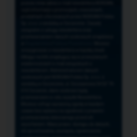
przeze mnie adres e-mail newslettera NORSAN,
czyli informacji o promocjach, nowościach,
produktach oferowanych przez NORSAN Polska
Sp. z o.o. z siedzibą w Szczecinie. Zasady
związane z usługą newslettera oraz
przetwarzaniem danych osobowych znajdziesz
w
Regulaminie
i
Polityce Prywatności
. Możesz
zrezygnować z newslettera w każdej chwili
klikając na link znajdujący się w przesyłanych
wiadomościach e-mail związanych z
newsletterem. Administratorem danych
osobowych jest NORSAN Polska Sp. z o.o. z
siedzibą w Szczecinie, ul. Szczawiowa 54 D,F 70-
010 Szczecin, dane osobowe będą
przetwarzane w celu wysyłki Newslettera.
Możesz cofnąć wyrażoną zgodę w każdym
czasie bez wpływu na zgodność z prawem
przetwarzania dokonanego przed ich
wycofaniem. Masz prawo: dostępu do danych,
ich sprostowania, usunięcia, ograniczenia