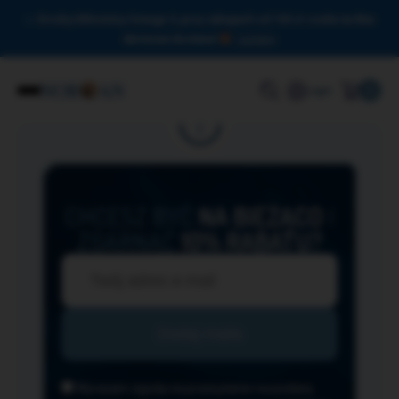
Drodzy Miłośnicy Omega-3, przy zakupach od 150 zł czeka na Was
darmowa dostawa!
Zamknij
0
Login
CHCESZ BYĆ
NA BIEŻĄCO
I
ZGARNĄĆ
10% RABATU?
Wyrażam zgodę na przesyłanie na podany