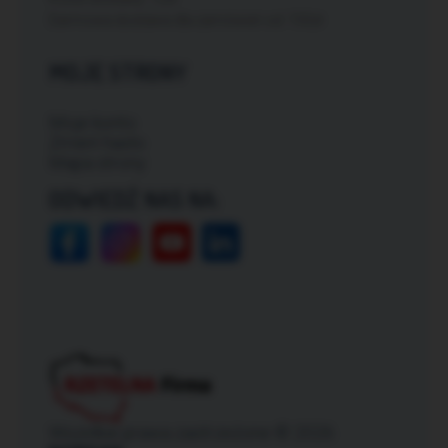
Darmowa dostawa dla zamówień od: 150zł
MOJE STRONY
Moje konto
Zmień hasło
Mapa strony
ODWIEDŹ NAS NA:
Wszelkie prawa zastrzeżone © 2026