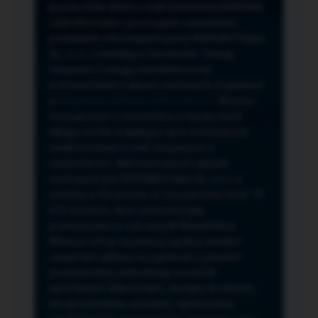
przeze mnie adres e-mail newslettera NORSAN,
czyli informacji o promocjach, nowościach,
produktach oferowanych przez NORSAN Polska
Sp. z o.o. z siedzibą w Szczecinie. Zasady
związane z usługą newslettera oraz
przetwarzaniem danych osobowych znajdziesz
w
Regulaminie
i
Polityce Prywatności
. Możesz
zrezygnować z newslettera w każdej chwili
klikając na link znajdujący się w przesyłanych
wiadomościach e-mail związanych z
newsletterem. Administratorem danych
osobowych jest NORSAN Polska Sp. z o.o. z
siedzibą w Szczecinie, ul. Szczawiowa 54 D,F 70-
010 Szczecin, dane osobowe będą
przetwarzane w celu wysyłki Newslettera.
Możesz cofnąć wyrażoną zgodę w każdym
czasie bez wpływu na zgodność z prawem
przetwarzania dokonanego przed ich
wycofaniem. Masz prawo: dostępu do danych,
ich sprostowania, usunięcia, ograniczenia