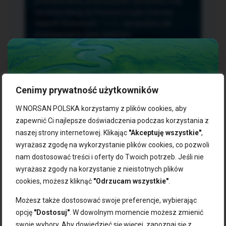
przetwarzania, przenoszenia i sprzeciwu oraz
złożenia skargi do Prezesa Urzędu Ochrony
Danych Osobowych.
TUTAJ
sprawdzisz jak
przetwarzamy dane osobowe.
Cenimy prywatność użytkowników
NASZE PRODUKTY:
W NORSAN POLSKA korzystamy z plików cookies, aby
zapewnić Ci najlepsze doświadczenia podczas korzystania z
naszej strony internetowej. Klikając
"Akceptuję wszystkie"
,
Kwasy omega-3
Zgarnij 10% rabatu na pierwsze
wyrażasz zgodę na wykorzystanie plików cookies, co pozwoli
Suplementy dla wegan
zakupy!
Kapsułki z omega-3
nam dostosować treści i oferty do Twoich potrzeb. Jeśli nie
Tran norweski
wyrażasz zgody na korzystanie z nieistotnych plików
Zapisz się do naszego newslettera i odbierz kod zniżkowy.
Olej rybny
cookies, możesz kliknąć
"Odrzucam wszystkie"
.
Bądź na bieżąco z promocjami, nowościami i zdrowymi
Olej z alg
wskazówkami od NORSAN!
Olej omega-3 dla psa i kota
Możesz także dostosować swoje preferencje, wybierając
opcję
"Dostosuj"
. W dowolnym momencie możesz zmienić
NORSAN:
swoje wybory. Aby dowiedzieć się więcej, zapoznaj się z