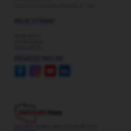
Darmowa dostawa dla zamówień od: 150zł
MOJE STRONY
Moje konto
Zmień hasło
Mapa strony
ODWIEDŹ NAS NA:
Wszelkie prawa zastrzeżone © 2026