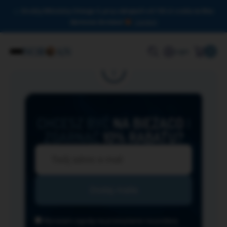
Drodzy Miłośnicy Omega-3, przy zakupach od 150 zł czeka na Was
darmowa dostawa!
Zamknij
0
Login
CHCESZ BYĆ
NA BIEŻĄCO
I
ZGARNĄĆ
10% RABATU?
Wyrażam zgodę na przesyłanie na podany