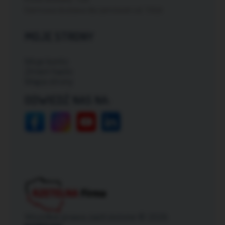
Darmowa dostawa dla zamówień od: 150zł
MOJE STRONY
Moje konto
Zmień hasło
Mapa strony
ODWIEDŹ NAS NA:
Wszelkie prawa zastrzeżone © 2026