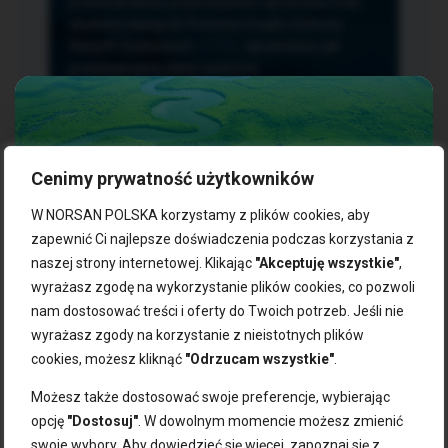
przetwarzania, przenoszenia i sprzeciwu oraz
złożenia skargi do Prezesa Urzędu Ochrony
Danych Osobowych.
TUTAJ
sprawdzisz jak
przetwarzamy dane osobowe.
Cenimy prywatność użytkowników
NASZE PRODUKTY:
W NORSAN POLSKA korzystamy z plików cookies, aby
zapewnić Ci najlepsze doświadczenia podczas korzystania z
naszej strony internetowej. Klikając
"Akceptuję wszystkie"
,
Kwasy omega-3
Zgarnij 10% rabatu na pierwsze
wyrażasz zgodę na wykorzystanie plików cookies, co pozwoli
Suplementy dla wegan
zakupy!
Kapsułki z omega-3
nam dostosować treści i oferty do Twoich potrzeb. Jeśli nie
Tran norweski
wyrażasz zgody na korzystanie z nieistotnych plików
Zapisz się do naszego newslettera i odbierz kod zniżkowy.
Olej rybny
cookies, możesz kliknąć
"Odrzucam wszystkie"
.
Bądź na bieżąco z promocjami, nowościami i zdrowymi
Olej z alg
wskazówkami od NORSAN!
Olej omega-3 dla psa i kota
Możesz także dostosować swoje preferencje, wybierając
opcję
"Dostosuj"
. W dowolnym momencie możesz zmienić
NORSAN:
swoje wybory. Aby dowiedzieć się więcej, zapoznaj się z