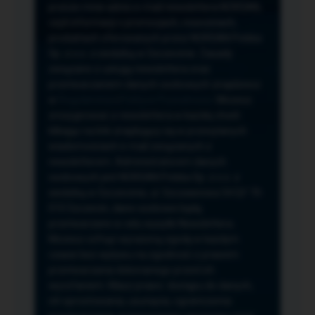
przeze mnie adres e-mail newslettera NORSAN,
czyli informacji o promocjach, nowościach,
produktach oferowanych przez NORSAN Polska
Sp. z o.o. z siedzibą w Szczecinie. Zasady
związane z usługą newslettera oraz
przetwarzaniem danych osobowych znajdziesz
w
Regulaminie
i
Polityce Prywatności
. Możesz
zrezygnować z newslettera w każdej chwili
klikając na link znajdujący się w przesyłanych
wiadomościach e-mail związanych z
newsletterem. Administratorem danych
osobowych jest NORSAN Polska Sp. z o.o. z
siedzibą w Szczecinie, ul. Szczawiowa 54 D,F 70-
010 Szczecin, dane osobowe będą
przetwarzane w celu wysyłki Newslettera.
Możesz cofnąć wyrażoną zgodę w każdym
czasie bez wpływu na zgodność z prawem
przetwarzania dokonanego przed ich
wycofaniem. Masz prawo: dostępu do danych,
ich sprostowania, usunięcia, ograniczenia