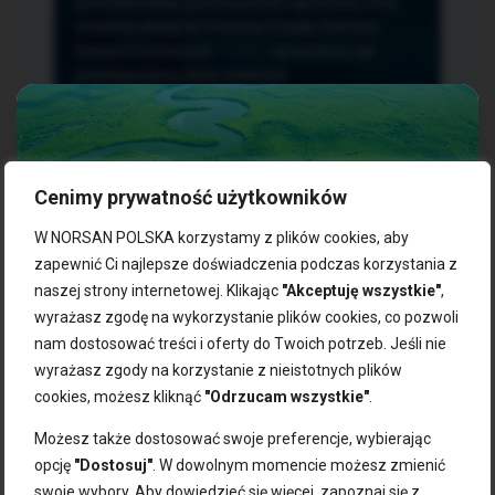
przetwarzania, przenoszenia i sprzeciwu oraz
złożenia skargi do Prezesa Urzędu Ochrony
Danych Osobowych.
TUTAJ
sprawdzisz jak
przetwarzamy dane osobowe.
Cenimy prywatność użytkowników
NASZE PRODUKTY:
W NORSAN POLSKA korzystamy z plików cookies, aby
zapewnić Ci najlepsze doświadczenia podczas korzystania z
naszej strony internetowej. Klikając
"Akceptuję wszystkie"
,
Kwasy omega-3
Zgarnij 10% rabatu na pierwsze
wyrażasz zgodę na wykorzystanie plików cookies, co pozwoli
Suplementy dla wegan
zakupy!
Kapsułki z omega-3
nam dostosować treści i oferty do Twoich potrzeb. Jeśli nie
Tran norweski
wyrażasz zgody na korzystanie z nieistotnych plików
Zapisz się do naszego newslettera i odbierz kod zniżkowy.
Olej rybny
cookies, możesz kliknąć
"Odrzucam wszystkie"
.
Bądź na bieżąco z promocjami, nowościami i zdrowymi
Olej z alg
wskazówkami od NORSAN!
Olej omega-3 dla psa i kota
Możesz także dostosować swoje preferencje, wybierając
opcję
"Dostosuj"
. W dowolnym momencie możesz zmienić
NORSAN:
swoje wybory. Aby dowiedzieć się więcej, zapoznaj się z