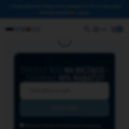
Drodzy Miłośnicy Omega-3, przy zakupach od 150 zł czeka na Was
darmowa dostawa!
Zamknij
0
Login
CHCESZ BYĆ
NA BIEŻĄCO
I
ZGARNĄĆ
10% RABATU?
Wyrażam zgodę na przesyłanie na podany