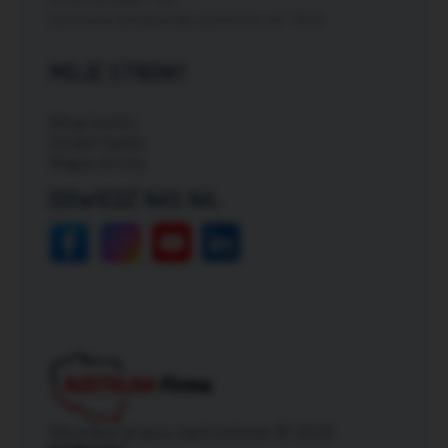
Darmowa dostawa dla zamówień od: 150zł
MOJE STRONY
Moje konto
Zmień hasło
Mapa strony
ODWIEDŹ NAS NA:
Wszelkie prawa zastrzeżone © 2026