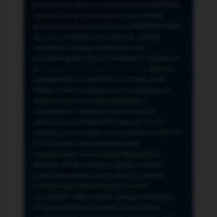
przeze mnie adres e-mail newslettera NORSAN,
czyli informacji o promocjach, nowościach,
produktach oferowanych przez NORSAN Polska
Sp. z o.o. z siedzibą w Szczecinie. Zasady
związane z usługą newslettera oraz
przetwarzaniem danych osobowych znajdziesz
w
Regulaminie
i
Polityce Prywatności
. Możesz
zrezygnować z newslettera w każdej chwili
klikając na link znajdujący się w przesyłanych
wiadomościach e-mail związanych z
newsletterem. Administratorem danych
osobowych jest NORSAN Polska Sp. z o.o. z
siedzibą w Szczecinie, ul. Szczawiowa 54 D,F 70-
010 Szczecin, dane osobowe będą
przetwarzane w celu wysyłki Newslettera.
Możesz cofnąć wyrażoną zgodę w każdym
czasie bez wpływu na zgodność z prawem
przetwarzania dokonanego przed ich
wycofaniem. Masz prawo: dostępu do danych,
ich sprostowania, usunięcia, ograniczenia