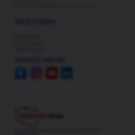
Darmowa dostawa dla zamówień od: 150zł
MOJE STRONY
Moje konto
Zmień hasło
Mapa strony
ODWIEDŹ NAS NA:
Wszelkie prawa zastrzeżone © 2026