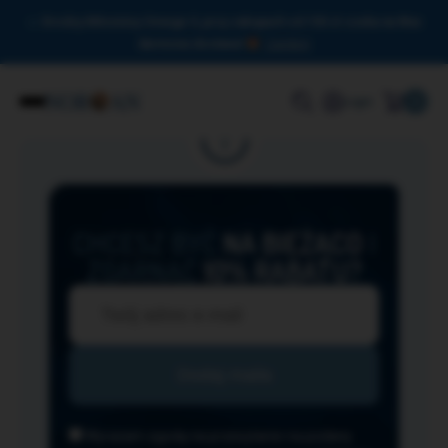
Drodzy Miłośnicy Omega-3, przy zakupach od 150 zł czeka na Was
darmowa dostawa!
Zamknij
0
Login
CHCESZ BYĆ
NA BIEŻĄCO
I
ZGARNĄĆ
10% RABATU?
Wyrażam zgodę na przesyłanie na podany