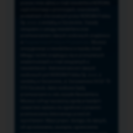
przeze mnie adres e-mail newslettera NORSAN,
czyli informacji o promocjach, nowościach,
produktach oferowanych przez NORSAN Polska
Sp. z o.o. z siedzibą w Szczecinie. Zasady
związane z usługą newslettera oraz
przetwarzaniem danych osobowych znajdziesz
w
Regulaminie
i
Polityce Prywatności
. Możesz
zrezygnować z newslettera w każdej chwili
klikając na link znajdujący się w przesyłanych
wiadomościach e-mail związanych z
newsletterem. Administratorem danych
osobowych jest NORSAN Polska Sp. z o.o. z
siedzibą w Szczecinie, ul. Szczawiowa 54 D,F 70-
010 Szczecin, dane osobowe będą
przetwarzane w celu wysyłki Newslettera.
Możesz cofnąć wyrażoną zgodę w każdym
czasie bez wpływu na zgodność z prawem
przetwarzania dokonanego przed ich
wycofaniem. Masz prawo: dostępu do danych,
ich sprostowania, usunięcia, ograniczenia