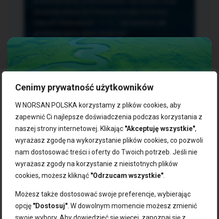
przetwarzania, przenoszenia i sprzeciwu oraz
złożenia skargi do Prezesa Urzędu Ochrony
Danych Osobowych.
TUTAJ
sprawdzisz jak
przetwarzamy dane osobowe.
Cenimy prywatność użytkowników
NASZE PRODUKTY:
W NORSAN POLSKA korzystamy z plików cookies, aby
zapewnić Ci najlepsze doświadczenia podczas korzystania z
naszej strony internetowej. Klikając
"Akceptuję wszystkie"
,
Kwasy omega-3
Zgarnij 10% rabatu na pierwsze
wyrażasz zgodę na wykorzystanie plików cookies, co pozwoli
Suplementy dla wegan
zakupy!
Kapsułki z omega-3
nam dostosować treści i oferty do Twoich potrzeb. Jeśli nie
Tran norweski
wyrażasz zgody na korzystanie z nieistotnych plików
Zapisz się do naszego newslettera i odbierz kod zniżkowy.
Olej rybny
cookies, możesz kliknąć
"Odrzucam wszystkie"
.
Bądź na bieżąco z promocjami, nowościami i zdrowymi
Olej z alg
wskazówkami od NORSAN!
Olej omega-3 dla psa i kota
Możesz także dostosować swoje preferencje, wybierając
opcję
"Dostosuj"
. W dowolnym momencie możesz zmienić
NORSAN:
swoje wybory. Aby dowiedzieć się więcej, zapoznaj się z