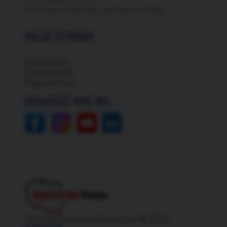
Darmowa dostawa dla zamówień od: 150zł
MOJE STRONY
Moje konto
Zmień hasło
Mapa strony
ODWIEDŹ NAS NA:
Wszelkie prawa zastrzeżone © 2026