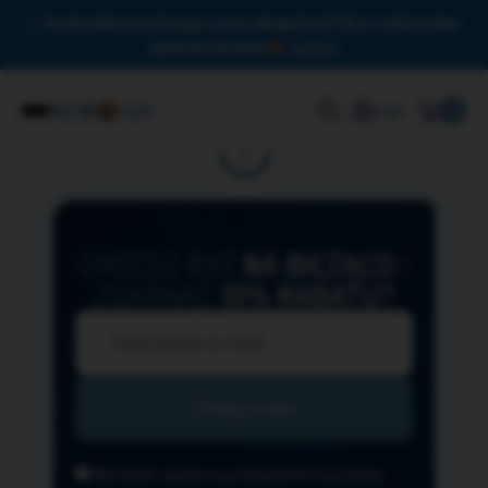
Drodzy Miłośnicy Omega-3, przy zakupach od 150 zł czeka na Was
darmowa dostawa!
Zamknij
0
Login
CHCESZ BYĆ
NA BIEŻĄCO
I
ZGARNĄĆ
10% RABATU?
Wyrażam zgodę na przesyłanie na podany