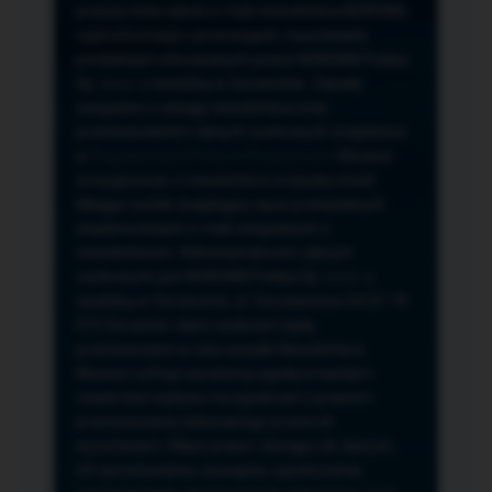
przeze mnie adres e-mail newslettera NORSAN,
czyli informacji o promocjach, nowościach,
produktach oferowanych przez NORSAN Polska
Sp. z o.o. z siedzibą w Szczecinie. Zasady
związane z usługą newslettera oraz
przetwarzaniem danych osobowych znajdziesz
w
Regulaminie
i
Polityce Prywatności
. Możesz
zrezygnować z newslettera w każdej chwili
klikając na link znajdujący się w przesyłanych
wiadomościach e-mail związanych z
newsletterem. Administratorem danych
osobowych jest NORSAN Polska Sp. z o.o. z
siedzibą w Szczecinie, ul. Szczawiowa 54 D,F 70-
010 Szczecin, dane osobowe będą
przetwarzane w celu wysyłki Newslettera.
Możesz cofnąć wyrażoną zgodę w każdym
czasie bez wpływu na zgodność z prawem
przetwarzania dokonanego przed ich
wycofaniem. Masz prawo: dostępu do danych,
ich sprostowania, usunięcia, ograniczenia