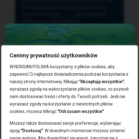
przetwarzania, przenoszenia i sprzeciwu oraz
złożenia skargi do Prezesa Urzędu Ochrony
Danych Osobowych.
TUTAJ
sprawdzisz jak
przetwarzamy dane osobowe.
Cenimy prywatność użytkowników
NASZE PRODUKTY:
W NORSAN POLSKA korzystamy z plików cookies, aby
zapewnić Ci najlepsze doświadczenia podczas korzystania z
naszej strony internetowej. Klikając
"Akceptuję wszystkie"
,
Kwasy omega-3
Zgarnij 10% rabatu na pierwsze
wyrażasz zgodę na wykorzystanie plików cookies, co pozwoli
Suplementy dla wegan
zakupy!
Kapsułki z omega-3
nam dostosować treści i oferty do Twoich potrzeb. Jeśli nie
Tran norweski
wyrażasz zgody na korzystanie z nieistotnych plików
Zapisz się do naszego newslettera i odbierz kod zniżkowy.
Olej rybny
cookies, możesz kliknąć
"Odrzucam wszystkie"
.
Bądź na bieżąco z promocjami, nowościami i zdrowymi
Olej z alg
wskazówkami od NORSAN!
Olej omega-3 dla psa i kota
Możesz także dostosować swoje preferencje, wybierając
opcję
"Dostosuj"
. W dowolnym momencie możesz zmienić
NORSAN:
swoje wybory. Aby dowiedzieć się więcej, zapoznaj się z