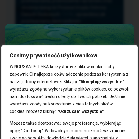
przetwarzania, przenoszenia i sprzeciwu oraz
złożenia skargi do Prezesa Urzędu Ochrony
Danych Osobowych.
TUTAJ
sprawdzisz jak
przetwarzamy dane osobowe.
Cenimy prywatność użytkowników
NASZE PRODUKTY:
W NORSAN POLSKA korzystamy z plików cookies, aby
zapewnić Ci najlepsze doświadczenia podczas korzystania z
naszej strony internetowej. Klikając
"Akceptuję wszystkie"
,
Kwasy omega-3
Zgarnij 10% rabatu na pierwsze
wyrażasz zgodę na wykorzystanie plików cookies, co pozwoli
Suplementy dla wegan
zakupy!
Kapsułki z omega-3
nam dostosować treści i oferty do Twoich potrzeb. Jeśli nie
Tran norweski
wyrażasz zgody na korzystanie z nieistotnych plików
Zapisz się do naszego newslettera i odbierz kod zniżkowy.
Olej rybny
cookies, możesz kliknąć
"Odrzucam wszystkie"
.
Bądź na bieżąco z promocjami, nowościami i zdrowymi
Olej z alg
wskazówkami od NORSAN!
Olej omega-3 dla psa i kota
Możesz także dostosować swoje preferencje, wybierając
opcję
"Dostosuj"
. W dowolnym momencie możesz zmienić
NORSAN:
swoje wybory. Aby dowiedzieć się więcej, zapoznaj się z