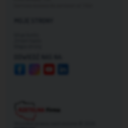
Darmowa dostawa dla zamówień od: 150zł
MOJE STRONY
Moje konto
Zmień hasło
Mapa strony
ODWIEDŹ NAS NA:
Wszelkie prawa zastrzeżone © 2026