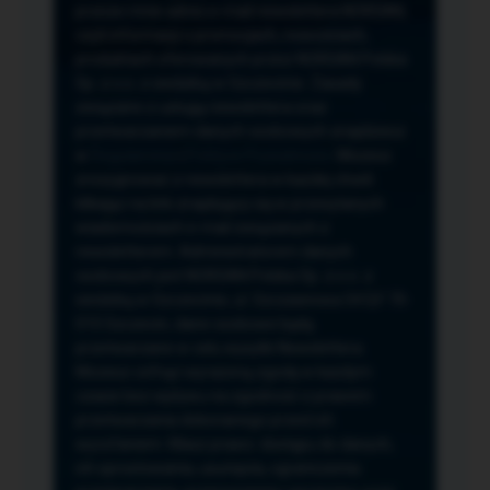
przeze mnie adres e-mail newslettera NORSAN,
czyli informacji o promocjach, nowościach,
produktach oferowanych przez NORSAN Polska
Sp. z o.o. z siedzibą w Szczecinie. Zasady
związane z usługą newslettera oraz
przetwarzaniem danych osobowych znajdziesz
w
Regulaminie
i
Polityce Prywatności
. Możesz
zrezygnować z newslettera w każdej chwili
klikając na link znajdujący się w przesyłanych
wiadomościach e-mail związanych z
newsletterem. Administratorem danych
osobowych jest NORSAN Polska Sp. z o.o. z
siedzibą w Szczecinie, ul. Szczawiowa 54 D,F 70-
010 Szczecin, dane osobowe będą
przetwarzane w celu wysyłki Newslettera.
Możesz cofnąć wyrażoną zgodę w każdym
czasie bez wpływu na zgodność z prawem
przetwarzania dokonanego przed ich
wycofaniem. Masz prawo: dostępu do danych,
ich sprostowania, usunięcia, ograniczenia