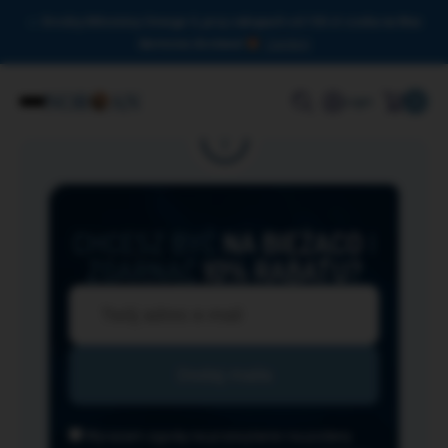
Drodzy Miłośnicy Omega-3, przy zakupach od 150 zł czeka na Was
darmowa dostawa!
Zamknij
0
Login
CHCESZ BYĆ
NA BIEŻĄCO
I
ZGARNĄĆ
10% RABATU?
Wyrażam zgodę na przesyłanie na podany