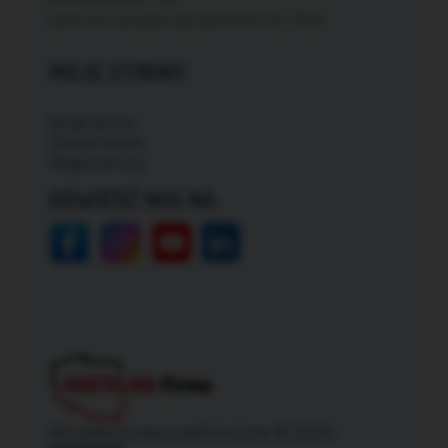
Darmowa dostawa dla zamówień od: 150zł
MOJE STRONY
Moje konto
Zmień hasło
Mapa strony
ODWIEDŹ NAS NA:
Wszelkie prawa zastrzeżone © 2026