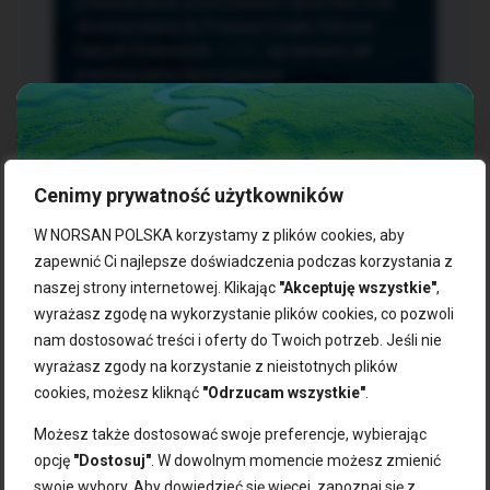
przetwarzania, przenoszenia i sprzeciwu oraz
złożenia skargi do Prezesa Urzędu Ochrony
Danych Osobowych.
TUTAJ
sprawdzisz jak
przetwarzamy dane osobowe.
Cenimy prywatność użytkowników
NASZE PRODUKTY:
W NORSAN POLSKA korzystamy z plików cookies, aby
zapewnić Ci najlepsze doświadczenia podczas korzystania z
naszej strony internetowej. Klikając
"Akceptuję wszystkie"
,
Kwasy omega-3
Zgarnij 10% rabatu na pierwsze
wyrażasz zgodę na wykorzystanie plików cookies, co pozwoli
Suplementy dla wegan
zakupy!
Kapsułki z omega-3
nam dostosować treści i oferty do Twoich potrzeb. Jeśli nie
Tran norweski
wyrażasz zgody na korzystanie z nieistotnych plików
Zapisz się do naszego newslettera i odbierz kod zniżkowy.
Olej rybny
cookies, możesz kliknąć
"Odrzucam wszystkie"
.
Bądź na bieżąco z promocjami, nowościami i zdrowymi
Olej z alg
wskazówkami od NORSAN!
Olej omega-3 dla psa i kota
Możesz także dostosować swoje preferencje, wybierając
opcję
"Dostosuj"
. W dowolnym momencie możesz zmienić
NORSAN:
swoje wybory. Aby dowiedzieć się więcej, zapoznaj się z