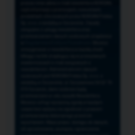
przeze mnie adres e-mail newslettera NORSAN,
czyli informacji o promocjach, nowościach,
produktach oferowanych przez NORSAN Polska
Sp. z o.o. z siedzibą w Szczecinie. Zasady
związane z usługą newslettera oraz
przetwarzaniem danych osobowych znajdziesz
w
Regulaminie
i
Polityce Prywatności
. Możesz
zrezygnować z newslettera w każdej chwili
klikając na link znajdujący się w przesyłanych
wiadomościach e-mail związanych z
newsletterem. Administratorem danych
osobowych jest NORSAN Polska Sp. z o.o. z
siedzibą w Szczecinie, ul. Szczawiowa 54 D,F 70-
010 Szczecin, dane osobowe będą
przetwarzane w celu wysyłki Newslettera.
Możesz cofnąć wyrażoną zgodę w każdym
czasie bez wpływu na zgodność z prawem
przetwarzania dokonanego przed ich
wycofaniem. Masz prawo: dostępu do danych,
ich sprostowania, usunięcia, ograniczenia