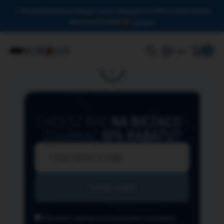
Drodzy Miłośnicy Omega-3, przy zakupach od 150 zł czeka na Was
darmowa dostawa!
Zamknij
0
Login
CHCESZ BYĆ
NA BIEŻĄCO
I
ZGARNĄĆ
10% RABATU?
Wyrażam zgodę na przesyłanie na podany