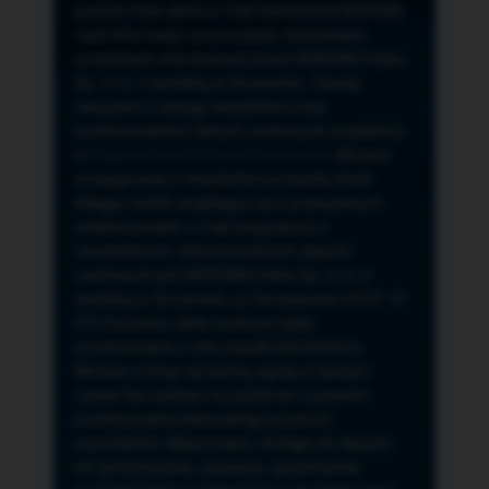
przeze mnie adres e-mail newslettera NORSAN,
czyli informacji o promocjach, nowościach,
produktach oferowanych przez NORSAN Polska
Sp. z o.o. z siedzibą w Szczecinie. Zasady
związane z usługą newslettera oraz
przetwarzaniem danych osobowych znajdziesz
w
Regulaminie
i
Polityce Prywatności
. Możesz
zrezygnować z newslettera w każdej chwili
klikając na link znajdujący się w przesyłanych
wiadomościach e-mail związanych z
newsletterem. Administratorem danych
osobowych jest NORSAN Polska Sp. z o.o. z
siedzibą w Szczecinie, ul. Szczawiowa 54 D,F 70-
010 Szczecin, dane osobowe będą
przetwarzane w celu wysyłki Newslettera.
Możesz cofnąć wyrażoną zgodę w każdym
czasie bez wpływu na zgodność z prawem
przetwarzania dokonanego przed ich
wycofaniem. Masz prawo: dostępu do danych,
ich sprostowania, usunięcia, ograniczenia