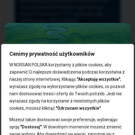
przetwarzania, przenoszenia i sprzeciwu oraz
złożenia skargi do Prezesa Urzędu Ochrony
Danych Osobowych.
TUTAJ
sprawdzisz jak
przetwarzamy dane osobowe.
Cenimy prywatność użytkowników
NASZE PRODUKTY:
W NORSAN POLSKA korzystamy z plików cookies, aby
zapewnić Ci najlepsze doświadczenia podczas korzystania z
naszej strony internetowej. Klikając
"Akceptuję wszystkie"
,
Kwasy omega-3
Zgarnij 10% rabatu na pierwsze
wyrażasz zgodę na wykorzystanie plików cookies, co pozwoli
Suplementy dla wegan
zakupy!
Kapsułki z omega-3
nam dostosować treści i oferty do Twoich potrzeb. Jeśli nie
Tran norweski
wyrażasz zgody na korzystanie z nieistotnych plików
Zapisz się do naszego newslettera i odbierz kod zniżkowy.
Olej rybny
cookies, możesz kliknąć
"Odrzucam wszystkie"
.
Bądź na bieżąco z promocjami, nowościami i zdrowymi
Olej z alg
wskazówkami od NORSAN!
Olej omega-3 dla psa i kota
Możesz także dostosować swoje preferencje, wybierając
opcję
"Dostosuj"
. W dowolnym momencie możesz zmienić
NORSAN:
swoje wybory. Aby dowiedzieć się więcej, zapoznaj się z