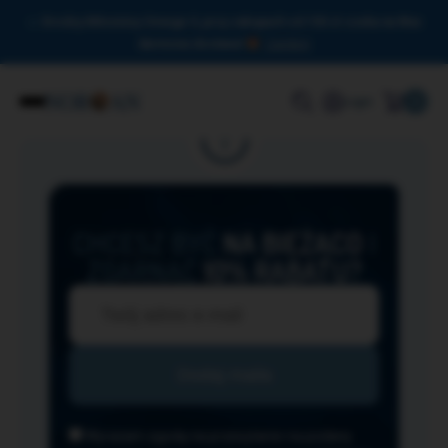
Drodzy Miłośnicy Omega-3, przy zakupach od 150 zł czeka na Was
darmowa dostawa!
Zamknij
0
Login
CHCESZ BYĆ
NA BIEŻĄCO
I
ZGARNĄĆ
10% RABATU?
Wyrażam zgodę na przesyłanie na podany