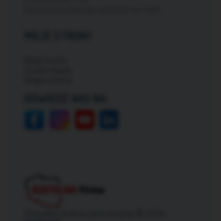
Darmowa dostawa dla zamówień od: 150zł
MOJE STRONY
Moje konto
Zmień hasło
Mapa strony
ODWIEDŹ NAS NA:
Wszelkie prawa zastrzeżone © 2026