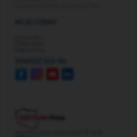
Darmowa dostawa dla zamówień od: 150zł
MOJE STRONY
Moje konto
Zmień hasło
Mapa strony
ODWIEDŹ NAS NA:
Wszelkie prawa zastrzeżone © 2026