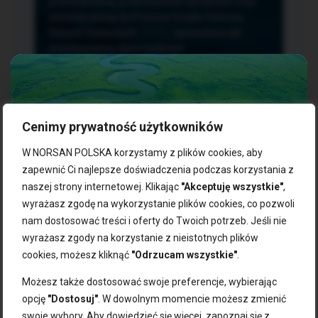
przetwarzania, przenoszenia i sprzeciwu oraz
złożenia skargi do Prezesa Urzędu Ochrony
Danych Osobowych.
TUTAJ
sprawdzisz jak
przetwarzamy dane osobowe.
Cenimy prywatność użytkowników
NASZE PRODUKTY:
W NORSAN POLSKA korzystamy z plików cookies, aby
zapewnić Ci najlepsze doświadczenia podczas korzystania z
naszej strony internetowej. Klikając
"Akceptuję wszystkie"
,
Kwasy omega-3
Zgarnij 10% rabatu na pierwsze
wyrażasz zgodę na wykorzystanie plików cookies, co pozwoli
Suplementy dla wegan
zakupy!
Kapsułki z omega-3
nam dostosować treści i oferty do Twoich potrzeb. Jeśli nie
Tran norweski
wyrażasz zgody na korzystanie z nieistotnych plików
Zapisz się do naszego newslettera i odbierz kod zniżkowy.
Olej rybny
cookies, możesz kliknąć
"Odrzucam wszystkie"
.
Bądź na bieżąco z promocjami, nowościami i zdrowymi
Olej z alg
wskazówkami od NORSAN!
Olej omega-3 dla psa i kota
Możesz także dostosować swoje preferencje, wybierając
opcję
"Dostosuj"
. W dowolnym momencie możesz zmienić
NORSAN:
swoje wybory. Aby dowiedzieć się więcej, zapoznaj się z