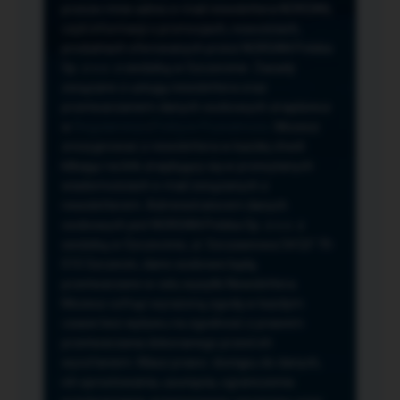
przeze mnie adres e-mail newslettera NORSAN,
czyli informacji o promocjach, nowościach,
produktach oferowanych przez NORSAN Polska
Sp. z o.o. z siedzibą w Szczecinie. Zasady
związane z usługą newslettera oraz
przetwarzaniem danych osobowych znajdziesz
w
Regulaminie
i
Polityce Prywatności
. Możesz
zrezygnować z newslettera w każdej chwili
klikając na link znajdujący się w przesyłanych
wiadomościach e-mail związanych z
newsletterem. Administratorem danych
osobowych jest NORSAN Polska Sp. z o.o. z
siedzibą w Szczecinie, ul. Szczawiowa 54 D,F 70-
010 Szczecin, dane osobowe będą
przetwarzane w celu wysyłki Newslettera.
Możesz cofnąć wyrażoną zgodę w każdym
czasie bez wpływu na zgodność z prawem
przetwarzania dokonanego przed ich
wycofaniem. Masz prawo: dostępu do danych,
ich sprostowania, usunięcia, ograniczenia