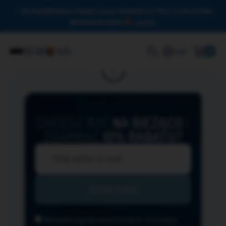
Drodzy Miłośnicy Omega-3, przy zakupach od 150 zł czeka na Was
darmowa dostawa!
Zamknij
0
Login
CHCESZ BYĆ
NA BIEŻĄCO
I
ZGARNĄĆ
10% RABATU?
Wyrażam zgodę na przesyłanie na podany