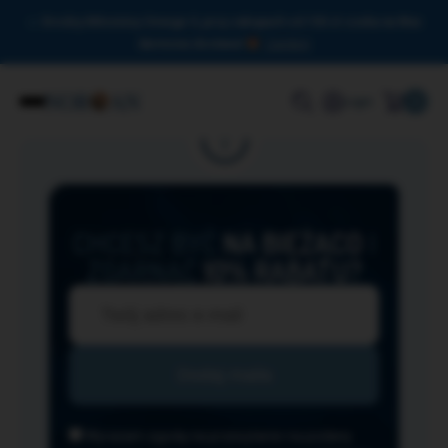
Drodzy Miłośnicy Omega-3, przy zakupach od 150 zł czeka na Was
darmowa dostawa!
Zamknij
0
Login
CHCESZ BYĆ
NA BIEŻĄCO
I
ZGARNĄĆ
10% RABATU?
Wyrażam zgodę na przesyłanie na podany