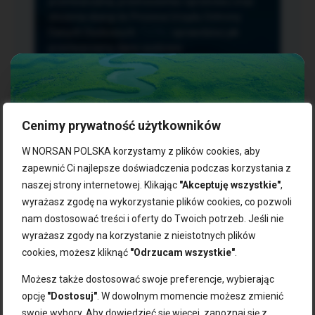
przetwarzania, przenoszenia i sprzeciwu oraz
złożenia skargi do Prezesa Urzędu Ochrony
Danych Osobowych.
TUTAJ
sprawdzisz jak
przetwarzamy dane osobowe.
Cenimy prywatność użytkowników
NASZE PRODUKTY:
W NORSAN POLSKA korzystamy z plików cookies, aby
zapewnić Ci najlepsze doświadczenia podczas korzystania z
naszej strony internetowej. Klikając
"Akceptuję wszystkie"
,
Kwasy omega-3
Zgarnij 10% rabatu na pierwsze
wyrażasz zgodę na wykorzystanie plików cookies, co pozwoli
Suplementy dla wegan
zakupy!
Kapsułki z omega-3
nam dostosować treści i oferty do Twoich potrzeb. Jeśli nie
Tran norweski
wyrażasz zgody na korzystanie z nieistotnych plików
Zapisz się do naszego newslettera i odbierz kod zniżkowy.
Olej rybny
cookies, możesz kliknąć
"Odrzucam wszystkie"
.
Bądź na bieżąco z promocjami, nowościami i zdrowymi
Olej z alg
wskazówkami od NORSAN!
Olej omega-3 dla psa i kota
Możesz także dostosować swoje preferencje, wybierając
opcję
"Dostosuj"
. W dowolnym momencie możesz zmienić
NORSAN:
swoje wybory. Aby dowiedzieć się więcej, zapoznaj się z