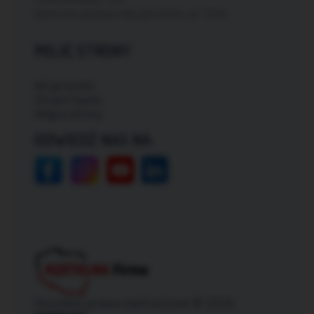
Darmowa dostawa dla zamówień od: 150zł
MOJE STRONY
Moje konto
Zmień hasło
Mapa strony
ODWIEDŹ NAS NA:
Wszelkie prawa zastrzeżone © 2026