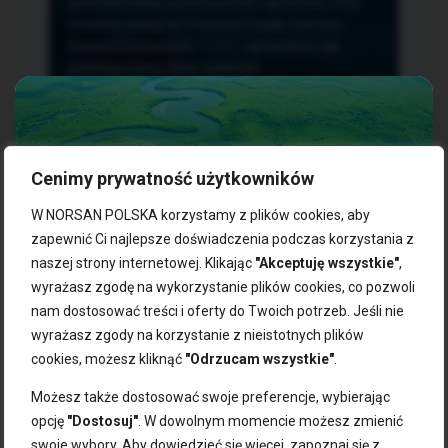
przetwarzania, przenoszenia i sprzeciwu oraz
złożenia skargi do Prezesa Urzędu Ochrony
Danych Osobowych.
TUTAJ
sprawdzisz jak
przetwarzamy dane osobowe.
Cenimy prywatność użytkowników
NASZE PRODUKTY:
W NORSAN POLSKA korzystamy z plików cookies, aby
zapewnić Ci najlepsze doświadczenia podczas korzystania z
naszej strony internetowej. Klikając
"Akceptuję wszystkie"
,
Kwasy omega-3
Zgarnij 10% rabatu na pierwsze
wyrażasz zgodę na wykorzystanie plików cookies, co pozwoli
Suplementy dla wegan
zakupy!
Kapsułki z omega-3
nam dostosować treści i oferty do Twoich potrzeb. Jeśli nie
Tran norweski
wyrażasz zgody na korzystanie z nieistotnych plików
Zapisz się do naszego newslettera i odbierz kod zniżkowy.
Olej rybny
cookies, możesz kliknąć
"Odrzucam wszystkie"
.
Bądź na bieżąco z promocjami, nowościami i zdrowymi
Olej z alg
wskazówkami od NORSAN!
Olej omega-3 dla psa i kota
Możesz także dostosować swoje preferencje, wybierając
opcję
"Dostosuj"
. W dowolnym momencie możesz zmienić
NORSAN:
swoje wybory. Aby dowiedzieć się więcej, zapoznaj się z