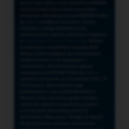
przeze mnie adres e-mail newslettera NORSAN,
czyli informacji o promocjach, nowościach,
produktach oferowanych przez NORSAN Polska
Sp. z o.o. z siedzibą w Szczecinie. Zasady
związane z usługą newslettera oraz
przetwarzaniem danych osobowych znajdziesz
w
Regulaminie
i
Polityce Prywatności
. Możesz
zrezygnować z newslettera w każdej chwili
klikając na link znajdujący się w przesyłanych
wiadomościach e-mail związanych z
newsletterem. Administratorem danych
osobowych jest NORSAN Polska Sp. z o.o. z
siedzibą w Szczecinie, ul. Szczawiowa 54 D,F 70-
010 Szczecin, dane osobowe będą
przetwarzane w celu wysyłki Newslettera.
Możesz cofnąć wyrażoną zgodę w każdym
czasie bez wpływu na zgodność z prawem
przetwarzania dokonanego przed ich
wycofaniem. Masz prawo: dostępu do danych,
ich sprostowania, usunięcia, ograniczenia