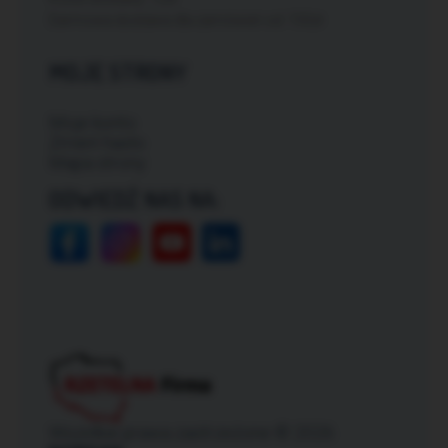
Darmowa dostawa dla zamówień od: 150zł
MOJE STRONY
Moje konto
Zmień hasło
Mapa strony
ODWIEDŹ NAS NA:
Wszelkie prawa zastrzeżone © 2026