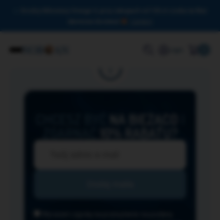
Drodzy Miłośnicy Omega-3, przy zakupach od 150 zł czeka na Was
darmowa dostawa!
Zamknij
0
Login
CHCESZ BYĆ
NA BIEŻĄCO
I
ZGARNĄĆ
10% RABATU?
Wyrażam zgodę na przesyłanie na podany