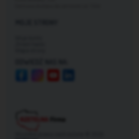
Darmowa dostawa dla zamówień od: 150zł
MOJE STRONY
Moje konto
Zmień hasło
Mapa strony
ODWIEDŹ NAS NA:
Wszelkie prawa zastrzeżone © 2026