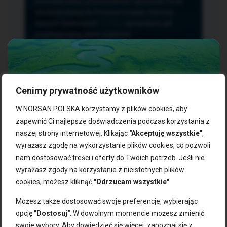
przetwarzania, przenoszenia i sprzeciwu oraz
złożenia skargi do Prezesa Urzędu Ochrony
Danych Osobowych.
TUTAJ
sprawdzisz jak
przetwarzamy dane osobowe.
Cenimy prywatność użytkowników
NASZE PRODUKTY:
W NORSAN POLSKA korzystamy z plików cookies, aby
zapewnić Ci najlepsze doświadczenia podczas korzystania z
naszej strony internetowej. Klikając
"Akceptuję wszystkie"
,
Kwasy omega-3
Zgarnij 10% rabatu na pierwsze
wyrażasz zgodę na wykorzystanie plików cookies, co pozwoli
Suplementy dla wegan
zakupy!
Kapsułki z omega-3
nam dostosować treści i oferty do Twoich potrzeb. Jeśli nie
Tran norweski
wyrażasz zgody na korzystanie z nieistotnych plików
Zapisz się do naszego newslettera i odbierz kod zniżkowy.
Olej rybny
cookies, możesz kliknąć
"Odrzucam wszystkie"
.
Bądź na bieżąco z promocjami, nowościami i zdrowymi
Olej z alg
wskazówkami od NORSAN!
Olej omega-3 dla psa i kota
Możesz także dostosować swoje preferencje, wybierając
opcję
"Dostosuj"
. W dowolnym momencie możesz zmienić
NORSAN:
swoje wybory. Aby dowiedzieć się więcej, zapoznaj się z