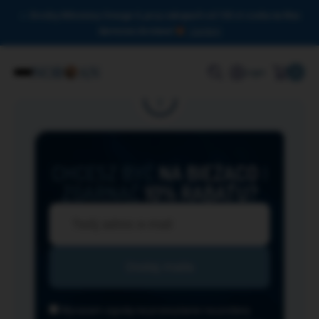
Drodzy Miłośnicy Omega-3, przy zakupach od 150 zł czeka na Was
darmowa dostawa!
Zamknij
0
Login
CHCESZ BYĆ
NA BIEŻĄCO
I
ZGARNĄĆ
10% RABATU?
Wyrażam zgodę na przesyłanie na podany