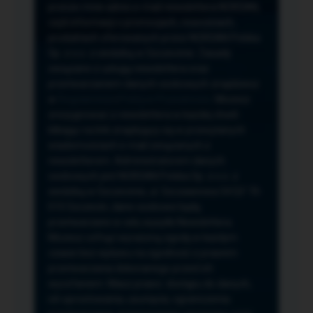
przeze mnie adres e-mail newslettera NORSAN,
czyli informacji o promocjach, nowościach,
produktach oferowanych przez NORSAN Polska
Sp. z o.o. z siedzibą w Szczecinie. Zasady
związane z usługą newslettera oraz
przetwarzaniem danych osobowych znajdziesz
w
Regulaminie
i
Polityce Prywatności
. Możesz
zrezygnować z newslettera w każdej chwili
klikając na link znajdujący się w przesyłanych
wiadomościach e-mail związanych z
newsletterem. Administratorem danych
osobowych jest NORSAN Polska Sp. z o.o. z
siedzibą w Szczecinie, ul. Szczawiowa 54 D,F 70-
010 Szczecin, dane osobowe będą
przetwarzane w celu wysyłki Newslettera.
Możesz cofnąć wyrażoną zgodę w każdym
czasie bez wpływu na zgodność z prawem
przetwarzania dokonanego przed ich
wycofaniem. Masz prawo: dostępu do danych,
ich sprostowania, usunięcia, ograniczenia