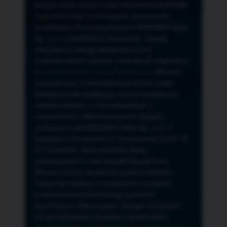
przeze mnie adres e-mail newslettera NORSAN,
czyli informacji o promocjach, nowościach,
produktach oferowanych przez NORSAN Polska
Sp. z o.o. z siedzibą w Szczecinie. Zasady
związane z usługą newslettera oraz
przetwarzaniem danych osobowych znajdziesz
w
Regulaminie
i
Polityce Prywatności
. Możesz
zrezygnować z newslettera w każdej chwili
klikając na link znajdujący się w przesyłanych
wiadomościach e-mail związanych z
newsletterem. Administratorem danych
osobowych jest NORSAN Polska Sp. z o.o. z
siedzibą w Szczecinie, ul. Szczawiowa 54 D,F 70-
010 Szczecin, dane osobowe będą
przetwarzane w celu wysyłki Newslettera.
Możesz cofnąć wyrażoną zgodę w każdym
czasie bez wpływu na zgodność z prawem
przetwarzania dokonanego przed ich
wycofaniem. Masz prawo: dostępu do danych,
ich sprostowania, usunięcia, ograniczenia