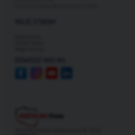
Darmowa dostawa dla zamówień od: 150zł
MOJE STRONY
Moje konto
Zmień hasło
Mapa strony
ODWIEDŹ NAS NA:
Wszelkie prawa zastrzeżone © 2026