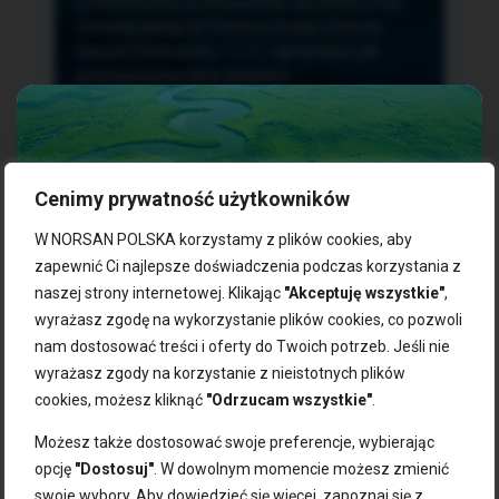
przetwarzania, przenoszenia i sprzeciwu oraz
złożenia skargi do Prezesa Urzędu Ochrony
Danych Osobowych.
TUTAJ
sprawdzisz jak
przetwarzamy dane osobowe.
Cenimy prywatność użytkowników
NASZE PRODUKTY:
W NORSAN POLSKA korzystamy z plików cookies, aby
zapewnić Ci najlepsze doświadczenia podczas korzystania z
naszej strony internetowej. Klikając
"Akceptuję wszystkie"
,
Kwasy omega-3
Zgarnij 10% rabatu na pierwsze
wyrażasz zgodę na wykorzystanie plików cookies, co pozwoli
Suplementy dla wegan
zakupy!
Kapsułki z omega-3
nam dostosować treści i oferty do Twoich potrzeb. Jeśli nie
Tran norweski
wyrażasz zgody na korzystanie z nieistotnych plików
Zapisz się do naszego newslettera i odbierz kod zniżkowy.
Olej rybny
cookies, możesz kliknąć
"Odrzucam wszystkie"
.
Bądź na bieżąco z promocjami, nowościami i zdrowymi
Olej z alg
wskazówkami od NORSAN!
Olej omega-3 dla psa i kota
Możesz także dostosować swoje preferencje, wybierając
opcję
"Dostosuj"
. W dowolnym momencie możesz zmienić
NORSAN:
swoje wybory. Aby dowiedzieć się więcej, zapoznaj się z