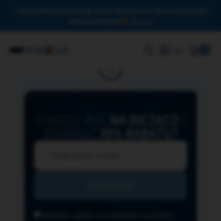
Drodzy Miłośnicy Omega-3, przy zakupach od 150 zł czeka na Was
darmowa dostawa!
Zamknij
0
Login
CHCESZ BYĆ
NA BIEŻĄCO
I
ZGARNĄĆ
10% RABATU?
Wyrażam zgodę na przesyłanie na podany