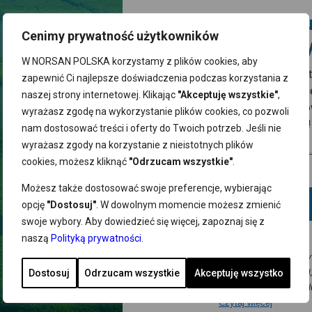
iadomościach e-mail związanych z newsletterem. Administratorem dany
Zgarnij 10% rabatu
, ul. Szczawiowa 54 D,F 70-010 Szczecin, dane osobowe będą przetwar
żdym czasie bez wpływu na zgodność z prawem przetwarzania dokona
Cenimy prywatność użytkowników
pierwsze zakupy
nia, usunięcia, ograniczenia przetwarzania, przenoszenia i sprzeciwu 
W NORSAN POLSKA korzystamy z plików cookies, aby
UTAJ
sprawdzisz jak przetwarzamy dane osobowe.
Zapisz się do naszego newslett
zapewnić Ci najlepsze doświadczenia podczas korzystania z
odbierz kod zniżkowy. Bądź na b
naszej strony internetowej. Klikając
"Akceptuję wszystkie"
,
z promocjami, nowościami i zdr
wyrażasz zgodę na wykorzystanie plików cookies, co pozwoli
wskazówkami od NORSAN!
nam dostosować treści i oferty do Twoich potrzeb. Jeśli nie
wyrażasz zgody na korzystanie z nieistotnych plików
cookies, możesz kliknąć
"Odrzucam wszystkie"
.
N:
PŁATNOŚCI
Możesz także dostosować swoje preferencje, wybierając
Dodaj
opcję
"Dostosuj"
. W dowolnym momencie możesz zmienić
warunki handlowe
swoje wybory. Aby dowiedzieć się więcej, zapoznaj się z
min
naszą
Polityką prywatności
.
a prywatności
Wyrażam zgodę na przesyłanie na podany
 i dostawa
i reklamacje
mnie adres e-mail newslettera NORSAN, 
Dostosuj
Odrzucam wszystkie
Akceptuję wszystko
DOSTAWA
ienie od umowy
informacji o promocjach, nowościach, produ
Czytaj więcej