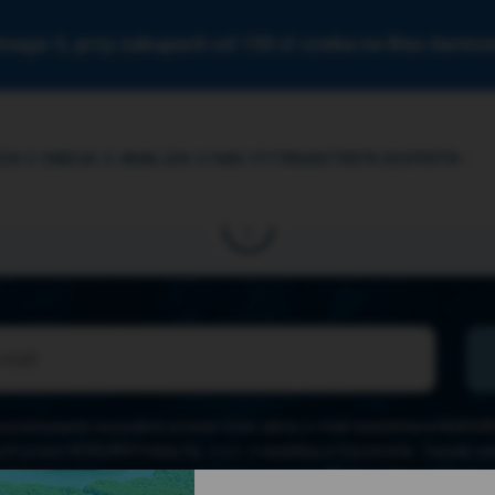
mega-3, przy zakupach od 150 zł czeka na Was darm
ZA O OMEGA-3
ANALIZA
O NAS
PYTANIA
STREFA EKSPERTA
przesyłanie na podany przeze mnie adres e-mail newslettera NORSAN, 
ch przez NORSAN Polska Sp. z o.o. z siedzibą w Szczecinie. Zasady z
ajdziesz w
Regulaminie
i
Polityce Prywatności
. Możesz zrezygnować z ne