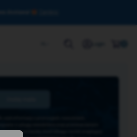
owa dostawa!
Zamknij
Login
PL
0
czyli informacji o promocjach, nowościach,
wiązane z usługą newslettera oraz przetwarzaniem
wslettera w każdej chwili klikając na link znajdujący