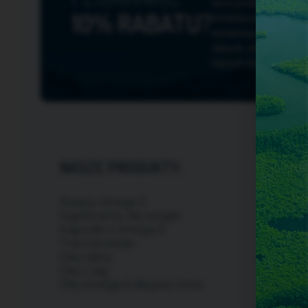
się w przesyłanych w
10% RABATU?
siedzibą w Szczecinie
wyrażoną zgodę w ka
danych, ich sprostowa
Danych Osobowych.
T
NASZE PRODUKTY:
NORSA
Kwasy omega-3
Kontakt
Suplementy dla wegan
Ogólne 
Kapsułki z omega-3
Regula
Tran norweski
Polityk
Olej rybny
Wysyłka
Olej z alg
Zwroty 
Olej omega-3 dla psa i kota
Odstąp