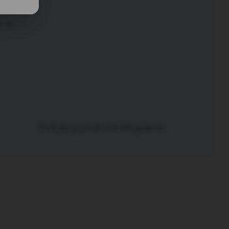
 od:
Polityka prywatności
Regulamin
|