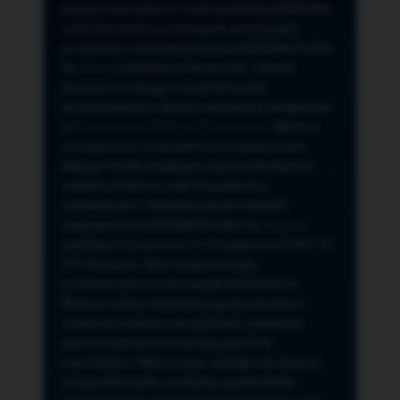
przeze mnie adres e-mail newslettera NORSAN,
czyli informacji o promocjach, nowościach,
produktach oferowanych przez NORSAN Polska
Sp. z o.o. z siedzibą w Szczecinie. Zasady
związane z usługą newslettera oraz
przetwarzaniem danych osobowych znajdziesz
w
Regulaminie
i
Polityce Prywatności
. Możesz
zrezygnować z newslettera w każdej chwili
klikając na link znajdujący się w przesyłanych
wiadomościach e-mail związanych z
newsletterem. Administratorem danych
osobowych jest NORSAN Polska Sp. z o.o. z
siedzibą w Szczecinie, ul. Szczawiowa 54 D,F 70-
010 Szczecin, dane osobowe będą
przetwarzane w celu wysyłki Newslettera.
Możesz cofnąć wyrażoną zgodę w każdym
czasie bez wpływu na zgodność z prawem
przetwarzania dokonanego przed ich
wycofaniem. Masz prawo: dostępu do danych,
ich sprostowania, usunięcia, ograniczenia