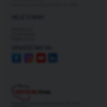
Darmowa dostawa dla zamówień od: 150zł
MOJE STRONY
Moje konto
Zmień hasło
Mapa strony
ODWIEDŹ NAS NA:
Wszelkie prawa zastrzeżone © 2026