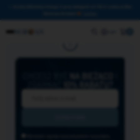
Drodzy Miłośnicy Omega-3, przy zakupach od 150 zł czeka na Was
darmowa dostawa!
Zamknij
0
Login
CHCESZ BYĆ
NA BIEŻĄCO
I
ZGARNĄĆ
10% RABATU?
Wyrażam zgodę na przesyłanie na podany