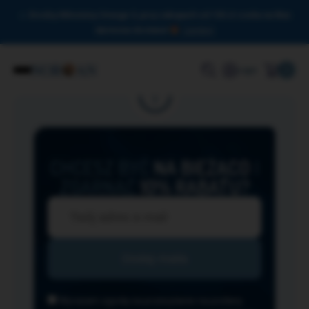
Drodzy Miłośnicy Omega-3, przy zakupach od 150 zł czeka na Was
darmowa dostawa!
Zamknij
0
Login
CHCESZ BYĆ
NA BIEŻĄCO
I
ZGARNĄĆ
10% RABATU?
Wyrażam zgodę na przesyłanie na podany