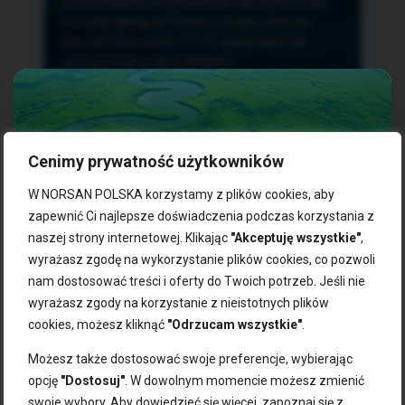
przetwarzania, przenoszenia i sprzeciwu oraz
złożenia skargi do Prezesa Urzędu Ochrony
Danych Osobowych.
TUTAJ
sprawdzisz jak
przetwarzamy dane osobowe.
Cenimy prywatność użytkowników
NASZE PRODUKTY:
W NORSAN POLSKA korzystamy z plików cookies, aby
zapewnić Ci najlepsze doświadczenia podczas korzystania z
naszej strony internetowej. Klikając
"Akceptuję wszystkie"
,
Kwasy omega-3
Zgarnij 10% rabatu na pierwsze
wyrażasz zgodę na wykorzystanie plików cookies, co pozwoli
Suplementy dla wegan
zakupy!
Kapsułki z omega-3
nam dostosować treści i oferty do Twoich potrzeb. Jeśli nie
Tran norweski
wyrażasz zgody na korzystanie z nieistotnych plików
Zapisz się do naszego newslettera i odbierz kod zniżkowy.
Olej rybny
cookies, możesz kliknąć
"Odrzucam wszystkie"
.
Bądź na bieżąco z promocjami, nowościami i zdrowymi
Olej z alg
wskazówkami od NORSAN!
Olej omega-3 dla psa i kota
Możesz także dostosować swoje preferencje, wybierając
opcję
"Dostosuj"
. W dowolnym momencie możesz zmienić
NORSAN:
swoje wybory. Aby dowiedzieć się więcej, zapoznaj się z