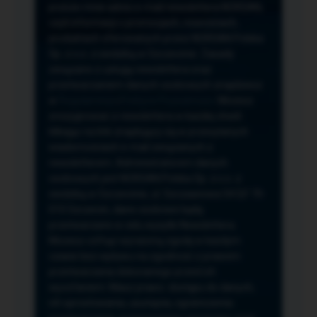
przeze mnie adres e-mail newslettera NORSAN,
czyli informacji o promocjach, nowościach,
produktach oferowanych przez NORSAN Polska
Sp. z o.o. z siedzibą w Szczecinie. Zasady
związane z usługą newslettera oraz
przetwarzaniem danych osobowych znajdziesz
w
Regulaminie
i
Polityce Prywatności
. Możesz
zrezygnować z newslettera w każdej chwili
klikając na link znajdujący się w przesyłanych
wiadomościach e-mail związanych z
newsletterem. Administratorem danych
osobowych jest NORSAN Polska Sp. z o.o. z
siedzibą w Szczecinie, ul. Szczawiowa 54 D,F 70-
010 Szczecin, dane osobowe będą
przetwarzane w celu wysyłki Newslettera.
Możesz cofnąć wyrażoną zgodę w każdym
czasie bez wpływu na zgodność z prawem
przetwarzania dokonanego przed ich
wycofaniem. Masz prawo: dostępu do danych,
ich sprostowania, usunięcia, ograniczenia