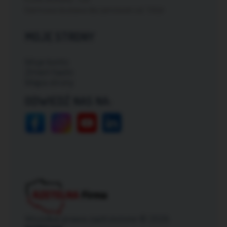
Darmowa dostawa dla zamówień od: 150zł
MOJE STRONY
Moje konto
Zmień hasło
Mapa strony
ODWIEDŹ NAS NA:
Wszelkie prawa zastrzeżone © 2026