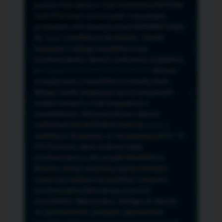
przeze mnie adres e-mail newslettera NORSAN,
czyli informacji o promocjach, nowościach,
produktach oferowanych przez NORSAN Polska
Sp. z o.o. z siedzibą w Szczecinie. Zasady
związane z usługą newslettera oraz
przetwarzaniem danych osobowych znajdziesz
w
Regulaminie
i
Polityce Prywatności
. Możesz
zrezygnować z newslettera w każdej chwili
klikając na link znajdujący się w przesyłanych
wiadomościach e-mail związanych z
newsletterem. Administratorem danych
osobowych jest NORSAN Polska Sp. z o.o. z
siedzibą w Szczecinie, ul. Szczawiowa 54 D,F 70-
010 Szczecin, dane osobowe będą
przetwarzane w celu wysyłki Newslettera.
Możesz cofnąć wyrażoną zgodę w każdym
czasie bez wpływu na zgodność z prawem
przetwarzania dokonanego przed ich
wycofaniem. Masz prawo: dostępu do danych,
ich sprostowania, usunięcia, ograniczenia