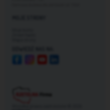
Darmowa dostawa dla zamówień od: 150zł
MOJE STRONY
Moje konto
Zmień hasło
Mapa strony
ODWIEDŹ NAS NA:
Wszelkie prawa zastrzeżone © 2026