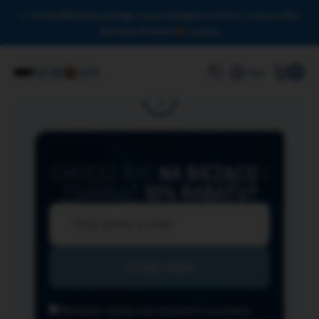
Drodzy Miłośnicy Omega-3, przy zakupach od 150 zł czeka na Was
darmowa dostawa!
Zamknij
0
Login
CHCESZ BYĆ
NA BIEŻĄCO
I
ZGARNĄĆ
10% RABATU?
Wyrażam zgodę na przesyłanie na podany