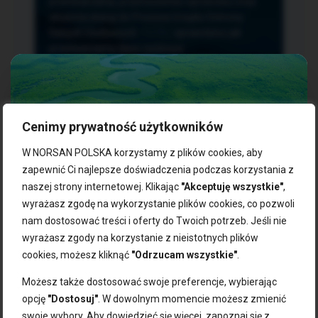
przetwarzania, przenoszenia i sprzeciwu oraz
złożenia skargi do Prezesa Urzędu Ochrony
Danych Osobowych.
TUTAJ
sprawdzisz jak
przetwarzamy dane osobowe.
Cenimy prywatność użytkowników
NASZE PRODUKTY:
W NORSAN POLSKA korzystamy z plików cookies, aby
zapewnić Ci najlepsze doświadczenia podczas korzystania z
naszej strony internetowej. Klikając
"Akceptuję wszystkie"
,
Kwasy omega-3
Zgarnij 10% rabatu na pierwsze
wyrażasz zgodę na wykorzystanie plików cookies, co pozwoli
Suplementy dla wegan
zakupy!
Kapsułki z omega-3
nam dostosować treści i oferty do Twoich potrzeb. Jeśli nie
Tran norweski
wyrażasz zgody na korzystanie z nieistotnych plików
Zapisz się do naszego newslettera i odbierz kod zniżkowy.
Olej rybny
cookies, możesz kliknąć
"Odrzucam wszystkie"
.
Bądź na bieżąco z promocjami, nowościami i zdrowymi
Olej z alg
wskazówkami od NORSAN!
Olej omega-3 dla psa i kota
Możesz także dostosować swoje preferencje, wybierając
opcję
"Dostosuj"
. W dowolnym momencie możesz zmienić
NORSAN:
swoje wybory. Aby dowiedzieć się więcej, zapoznaj się z