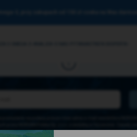
mega-3, przy zakupach od 150 zł czeka na Was darm
ZA O OMEGA-3
ANALIZA
O NAS
PYTANIA
STREFA EKSPERTA
przesyłanie na podany przeze mnie adres e-mail newslettera NORSAN, 
ch przez NORSAN Polska Sp. z o.o. z siedzibą w Szczecinie. Zasady z
ajdziesz w
Regulaminie
i
Polityce Prywatności
. Możesz zrezygnować z ne