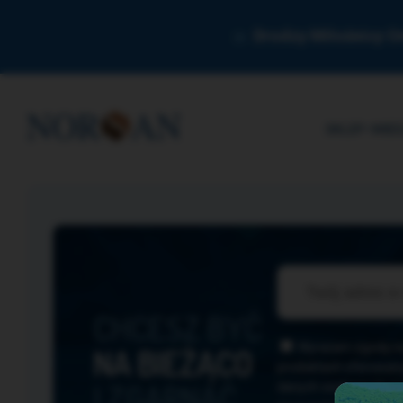
Drodzy Miłośnicy O
SKLEP
WIED
CHCESZ BYĆ
Wyrażam zgodę na 
NA BIEŻĄCO
produktach oferowany
I ZGARNĄĆ
danych osobowych zn