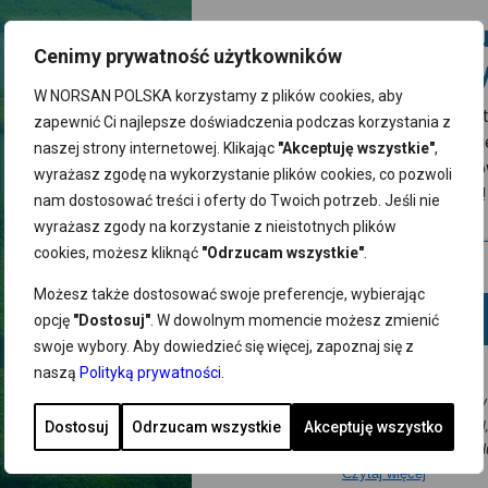
iadomościach e-mail związanych z newsletterem. Administratorem dany
Zgarnij 10% rabatu
, ul. Szczawiowa 54 D,F 70-010 Szczecin, dane osobowe będą przetwar
żdym czasie bez wpływu na zgodność z prawem przetwarzania dokona
Cenimy prywatność użytkowników
pierwsze zakupy
nia, usunięcia, ograniczenia przetwarzania, przenoszenia i sprzeciwu 
W NORSAN POLSKA korzystamy z plików cookies, aby
UTAJ
sprawdzisz jak przetwarzamy dane osobowe.
Zapisz się do naszego newslett
zapewnić Ci najlepsze doświadczenia podczas korzystania z
odbierz kod zniżkowy. Bądź na b
naszej strony internetowej. Klikając
"Akceptuję wszystkie"
,
z promocjami, nowościami i zdr
wyrażasz zgodę na wykorzystanie plików cookies, co pozwoli
wskazówkami od NORSAN!
nam dostosować treści i oferty do Twoich potrzeb. Jeśli nie
wyrażasz zgody na korzystanie z nieistotnych plików
cookies, możesz kliknąć
"Odrzucam wszystkie"
.
N:
PŁATNOŚCI
Możesz także dostosować swoje preferencje, wybierając
Dodaj
opcję
"Dostosuj"
. W dowolnym momencie możesz zmienić
warunki handlowe
swoje wybory. Aby dowiedzieć się więcej, zapoznaj się z
min
naszą
Polityką prywatności
.
a prywatności
Wyrażam zgodę na przesyłanie na podany
 i dostawa
i reklamacje
mnie adres e-mail newslettera NORSAN, 
Dostosuj
Odrzucam wszystkie
Akceptuję wszystko
DOSTAWA
ienie od umowy
informacji o promocjach, nowościach, produ
Czytaj więcej