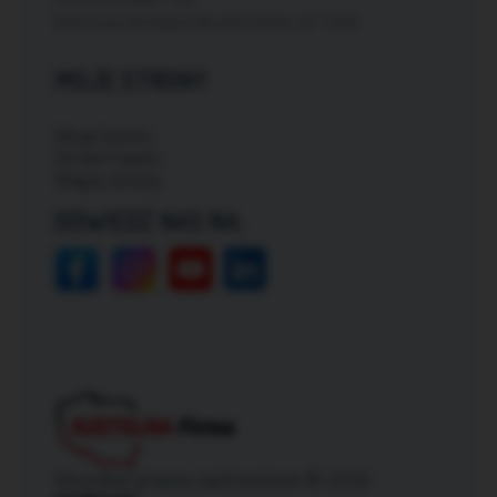
Darmowa dostawa dla zamówień od: 150zł
MOJE STRONY
Moje konto
Zmień hasło
Mapa strony
ODWIEDŹ NAS NA:
Wszelkie prawa zastrzeżone © 2026