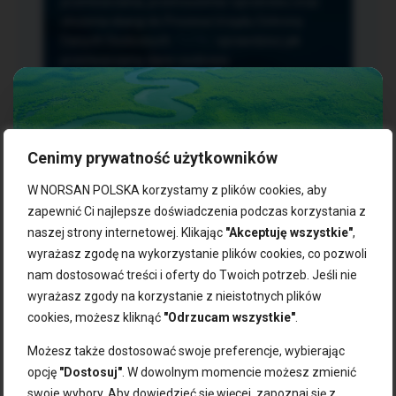
przetwarzania, przenoszenia i sprzeciwu oraz
złożenia skargi do Prezesa Urzędu Ochrony
Danych Osobowych.
TUTAJ
sprawdzisz jak
przetwarzamy dane osobowe.
Cenimy prywatność użytkowników
NASZE PRODUKTY:
W NORSAN POLSKA korzystamy z plików cookies, aby
zapewnić Ci najlepsze doświadczenia podczas korzystania z
naszej strony internetowej. Klikając
"Akceptuję wszystkie"
,
Kwasy omega-3
Zgarnij 10% rabatu na pierwsze
wyrażasz zgodę na wykorzystanie plików cookies, co pozwoli
Suplementy dla wegan
zakupy!
Kapsułki z omega-3
nam dostosować treści i oferty do Twoich potrzeb. Jeśli nie
Tran norweski
wyrażasz zgody na korzystanie z nieistotnych plików
Zapisz się do naszego newslettera i odbierz kod zniżkowy.
Olej rybny
cookies, możesz kliknąć
"Odrzucam wszystkie"
.
Bądź na bieżąco z promocjami, nowościami i zdrowymi
Olej z alg
wskazówkami od NORSAN!
Olej omega-3 dla psa i kota
Możesz także dostosować swoje preferencje, wybierając
opcję
"Dostosuj"
. W dowolnym momencie możesz zmienić
NORSAN:
swoje wybory. Aby dowiedzieć się więcej, zapoznaj się z