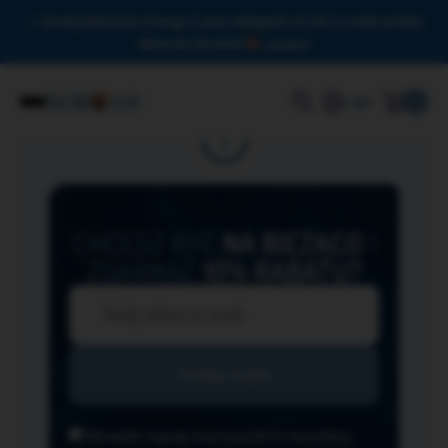
Drodzy Miłośnicy Omega-3, przy zakupach od 150 zł czeka na Was
darmowa dostawa!
Zamknij
0
Login
CHCESZ BYĆ
NA BIEŻĄCO
I
ZGARNĄĆ
10% RABATU?
Wyrażam zgodę na przesyłanie na podany