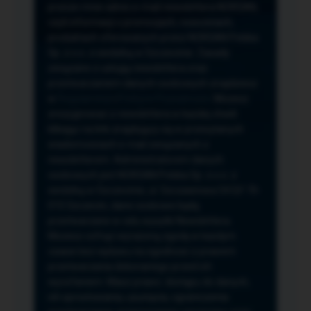
przeze mnie adres e-mail newslettera NORSAN,
czyli informacji o promocjach, nowościach,
produktach oferowanych przez NORSAN Polska
Sp. z o.o. z siedzibą w Szczecinie. Zasady
związane z usługą newslettera oraz
przetwarzaniem danych osobowych znajdziesz
w
Regulaminie
i
Polityce Prywatności
. Możesz
zrezygnować z newslettera w każdej chwili
klikając na link znajdujący się w przesyłanych
wiadomościach e-mail związanych z
newsletterem. Administratorem danych
osobowych jest NORSAN Polska Sp. z o.o. z
siedzibą w Szczecinie, ul. Szczawiowa 54 D,F 70-
010 Szczecin, dane osobowe będą
przetwarzane w celu wysyłki Newslettera.
Możesz cofnąć wyrażoną zgodę w każdym
czasie bez wpływu na zgodność z prawem
przetwarzania dokonanego przed ich
wycofaniem. Masz prawo: dostępu do danych,
ich sprostowania, usunięcia, ograniczenia