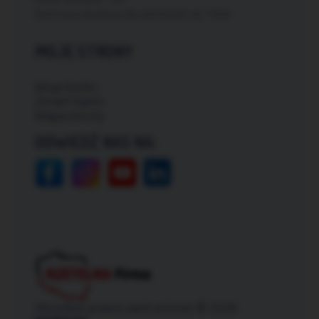
Darmowa dostawa dla zamówień od: 150zł
MOJE STRONY
Moje konto
Zmień hasło
Mapa strony
ODWIEDŹ NAS NA:
Wszelkie prawa zastrzeżone © 2026