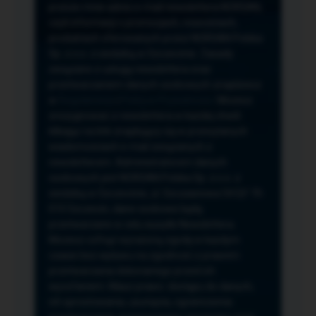
przeze mnie adres e-mail newslettera NORSAN,
czyli informacji o promocjach, nowościach,
produktach oferowanych przez NORSAN Polska
Sp. z o.o. z siedzibą w Szczecinie. Zasady
związane z usługą newslettera oraz
przetwarzaniem danych osobowych znajdziesz
w
Regulaminie
i
Polityce Prywatności
. Możesz
zrezygnować z newslettera w każdej chwili
klikając na link znajdujący się w przesyłanych
wiadomościach e-mail związanych z
newsletterem. Administratorem danych
osobowych jest NORSAN Polska Sp. z o.o. z
siedzibą w Szczecinie, ul. Szczawiowa 54 D,F 70-
010 Szczecin, dane osobowe będą
przetwarzane w celu wysyłki Newslettera.
Możesz cofnąć wyrażoną zgodę w każdym
czasie bez wpływu na zgodność z prawem
przetwarzania dokonanego przed ich
wycofaniem. Masz prawo: dostępu do danych,
ich sprostowania, usunięcia, ograniczenia