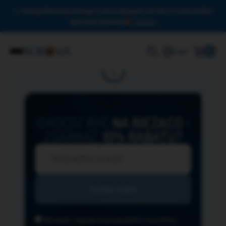
Drodzy Miłośnicy Omega-3, przy zakupach od 150 zł czeka na Was
darmowa dostawa!
Zamknij
0
Login
CHCESZ BYĆ
NA BIEŻĄCO
I
ZGARNĄĆ
10% RABATU?
Wyrażam zgodę na przesyłanie na podany