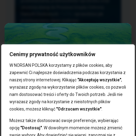
przetwarzania, przenoszenia i sprzeciwu oraz
złożenia skargi do Prezesa Urzędu Ochrony
Danych Osobowych.
TUTAJ
sprawdzisz jak
przetwarzamy dane osobowe.
Cenimy prywatność użytkowników
NASZE PRODUKTY:
W NORSAN POLSKA korzystamy z plików cookies, aby
zapewnić Ci najlepsze doświadczenia podczas korzystania z
naszej strony internetowej. Klikając
"Akceptuję wszystkie"
,
Kwasy omega-3
Zgarnij 10% rabatu na pierwsze
wyrażasz zgodę na wykorzystanie plików cookies, co pozwoli
Suplementy dla wegan
zakupy!
Kapsułki z omega-3
nam dostosować treści i oferty do Twoich potrzeb. Jeśli nie
Tran norweski
wyrażasz zgody na korzystanie z nieistotnych plików
Zapisz się do naszego newslettera i odbierz kod zniżkowy.
Olej rybny
cookies, możesz kliknąć
"Odrzucam wszystkie"
.
Bądź na bieżąco z promocjami, nowościami i zdrowymi
Olej z alg
wskazówkami od NORSAN!
Olej omega-3 dla psa i kota
Możesz także dostosować swoje preferencje, wybierając
opcję
"Dostosuj"
. W dowolnym momencie możesz zmienić
NORSAN:
swoje wybory. Aby dowiedzieć się więcej, zapoznaj się z