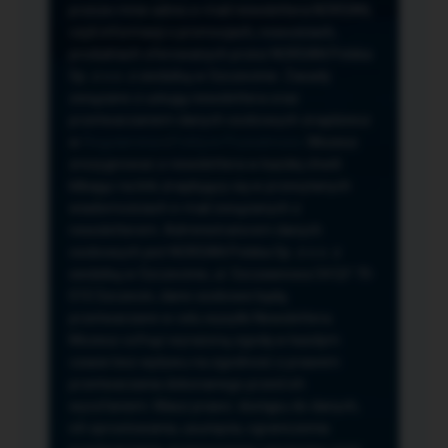
przeze mnie adres e-mail newslettera NORSAN,
czyli informacji o promocjach, nowościach,
produktach oferowanych przez NORSAN Polska
Sp. z o.o. z siedzibą w Szczecinie. Zasady
związane z usługą newslettera oraz
przetwarzaniem danych osobowych znajdziesz
w
Regulaminie
i
Polityce Prywatności
. Możesz
zrezygnować z newslettera w każdej chwili
klikając na link znajdujący się w przesyłanych
wiadomościach e-mail związanych z
newsletterem. Administratorem danych
osobowych jest NORSAN Polska Sp. z o.o. z
siedzibą w Szczecinie, ul. Szczawiowa 54 D,F 70-
010 Szczecin, dane osobowe będą
przetwarzane w celu wysyłki Newslettera.
Możesz cofnąć wyrażoną zgodę w każdym
czasie bez wpływu na zgodność z prawem
przetwarzania dokonanego przed ich
wycofaniem. Masz prawo: dostępu do danych,
ich sprostowania, usunięcia, ograniczenia