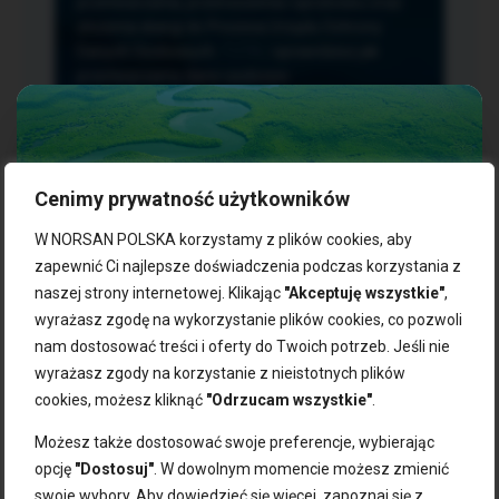
przetwarzania, przenoszenia i sprzeciwu oraz
złożenia skargi do Prezesa Urzędu Ochrony
Danych Osobowych.
TUTAJ
sprawdzisz jak
przetwarzamy dane osobowe.
Cenimy prywatność użytkowników
NASZE PRODUKTY:
W NORSAN POLSKA korzystamy z plików cookies, aby
zapewnić Ci najlepsze doświadczenia podczas korzystania z
naszej strony internetowej. Klikając
"Akceptuję wszystkie"
,
Kwasy omega-3
Zgarnij 10% rabatu na pierwsze
wyrażasz zgodę na wykorzystanie plików cookies, co pozwoli
Suplementy dla wegan
zakupy!
Kapsułki z omega-3
nam dostosować treści i oferty do Twoich potrzeb. Jeśli nie
Tran norweski
wyrażasz zgody na korzystanie z nieistotnych plików
Zapisz się do naszego newslettera i odbierz kod zniżkowy.
Olej rybny
cookies, możesz kliknąć
"Odrzucam wszystkie"
.
Bądź na bieżąco z promocjami, nowościami i zdrowymi
Olej z alg
wskazówkami od NORSAN!
Olej omega-3 dla psa i kota
Możesz także dostosować swoje preferencje, wybierając
opcję
"Dostosuj"
. W dowolnym momencie możesz zmienić
NORSAN:
swoje wybory. Aby dowiedzieć się więcej, zapoznaj się z