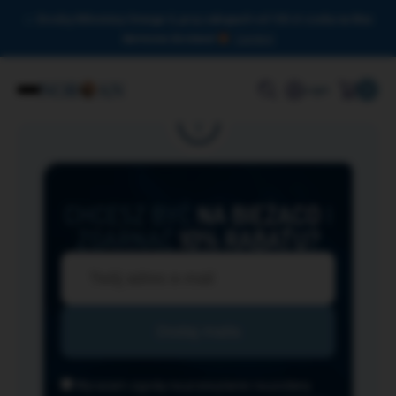
Drodzy Miłośnicy Omega-3, przy zakupach od 150 zł czeka na Was
darmowa dostawa!
Zamknij
0
Login
CHCESZ BYĆ
NA BIEŻĄCO
I
ZGARNĄĆ
10% RABATU?
Wyrażam zgodę na przesyłanie na podany