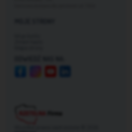
Darmowa dostawa dla zamówień od: 150zł
MOJE STRONY
Moje konto
Zmień hasło
Mapa strony
ODWIEDŹ NAS NA:
Wszelkie prawa zastrzeżone © 2026