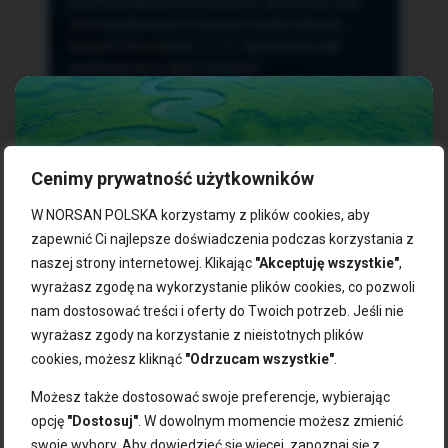
przetwarzania, przenoszenia i sprzeciwu oraz
złożenia skargi do Prezesa Urzędu Ochrony
Danych Osobowych.
TUTAJ
sprawdzisz jak
przetwarzamy dane osobowe.
Cenimy prywatność użytkowników
NASZE PRODUKTY:
W NORSAN POLSKA korzystamy z plików cookies, aby
zapewnić Ci najlepsze doświadczenia podczas korzystania z
naszej strony internetowej. Klikając
"Akceptuję wszystkie"
,
Kwasy omega-3
Zgarnij 10% rabatu na pierwsze
wyrażasz zgodę na wykorzystanie plików cookies, co pozwoli
Suplementy dla wegan
zakupy!
Kapsułki z omega-3
nam dostosować treści i oferty do Twoich potrzeb. Jeśli nie
Tran norweski
wyrażasz zgody na korzystanie z nieistotnych plików
Zapisz się do naszego newslettera i odbierz kod zniżkowy.
Olej rybny
cookies, możesz kliknąć
"Odrzucam wszystkie"
.
Bądź na bieżąco z promocjami, nowościami i zdrowymi
Olej z alg
wskazówkami od NORSAN!
Olej omega-3 dla psa i kota
Możesz także dostosować swoje preferencje, wybierając
opcję
"Dostosuj"
. W dowolnym momencie możesz zmienić
NORSAN:
swoje wybory. Aby dowiedzieć się więcej, zapoznaj się z