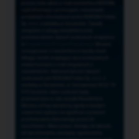
przeze mnie adres e-mail newslettera NORSAN,
czyli informacji o promocjach, nowościach,
produktach oferowanych przez NORSAN Polska
Sp. z o.o. z siedzibą w Szczecinie. Zasady
związane z usługą newslettera oraz
przetwarzaniem danych osobowych znajdziesz
w
Regulaminie
i
Polityce Prywatności
. Możesz
zrezygnować z newslettera w każdej chwili
klikając na link znajdujący się w przesyłanych
wiadomościach e-mail związanych z
newsletterem. Administratorem danych
osobowych jest NORSAN Polska Sp. z o.o. z
siedzibą w Szczecinie, ul. Szczawiowa 54 D,F 70-
010 Szczecin, dane osobowe będą
przetwarzane w celu wysyłki Newslettera.
Możesz cofnąć wyrażoną zgodę w każdym
czasie bez wpływu na zgodność z prawem
przetwarzania dokonanego przed ich
wycofaniem. Masz prawo: dostępu do danych,
ich sprostowania, usunięcia, ograniczenia