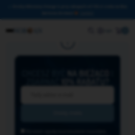
Drodzy Miłośnicy Omega-3, przy zakupach od 150 zł czeka na Was
darmowa dostawa!
Zamknij
0
Login
CHCESZ BYĆ
NA BIEŻĄCO
I
ZGARNĄĆ
10% RABATU?
Wyrażam zgodę na przesyłanie na podany