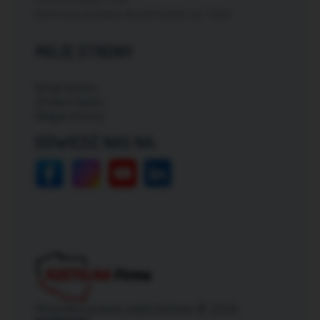
Darmowa dostawa dla zamówień od: 150zł
MOJE STRONY
Moje konto
Zmień hasło
Mapa strony
ODWIEDŹ NAS NA:
Wszelkie prawa zastrzeżone © 2026