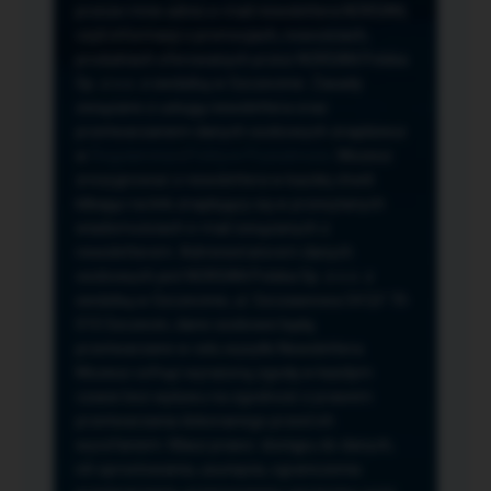
przeze mnie adres e-mail newslettera NORSAN,
czyli informacji o promocjach, nowościach,
produktach oferowanych przez NORSAN Polska
Sp. z o.o. z siedzibą w Szczecinie. Zasady
związane z usługą newslettera oraz
przetwarzaniem danych osobowych znajdziesz
w
Regulaminie
i
Polityce Prywatności
. Możesz
zrezygnować z newslettera w każdej chwili
klikając na link znajdujący się w przesyłanych
wiadomościach e-mail związanych z
newsletterem. Administratorem danych
osobowych jest NORSAN Polska Sp. z o.o. z
siedzibą w Szczecinie, ul. Szczawiowa 54 D,F 70-
010 Szczecin, dane osobowe będą
przetwarzane w celu wysyłki Newslettera.
Możesz cofnąć wyrażoną zgodę w każdym
czasie bez wpływu na zgodność z prawem
przetwarzania dokonanego przed ich
wycofaniem. Masz prawo: dostępu do danych,
ich sprostowania, usunięcia, ograniczenia