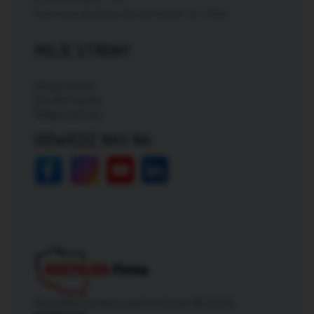
Darmowa dostawa dla zamówień od: 150zł
MOJE STRONY
Moje konto
Zmień hasło
Mapa strony
ODWIEDŹ NAS NA:
Wszelkie prawa zastrzeżone © 2026