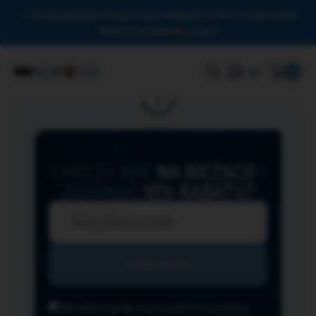
Drodzy Miłośnicy Omega-3, przy zakupach od 150 zł czeka na Was
darmowa dostawa!
Zamknij
0
Login
CHCESZ BYĆ
NA BIEŻĄCO
I
ZGARNĄĆ
10% RABATU?
Wyrażam zgodę na przesyłanie na podany