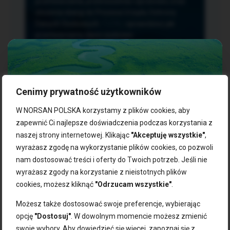
przetwarzania, przenoszenia i sprzeciwu oraz
złożenia skargi do Prezesa Urzędu Ochrony
Danych Osobowych.
TUTAJ
sprawdzisz jak
przetwarzamy dane osobowe.
Cenimy prywatność użytkowników
NASZE PRODUKTY:
W NORSAN POLSKA korzystamy z plików cookies, aby
zapewnić Ci najlepsze doświadczenia podczas korzystania z
naszej strony internetowej. Klikając
"Akceptuję wszystkie"
,
Kwasy omega-3
Zgarnij 10% rabatu na pierwsze
wyrażasz zgodę na wykorzystanie plików cookies, co pozwoli
Suplementy dla wegan
zakupy!
Kapsułki z omega-3
nam dostosować treści i oferty do Twoich potrzeb. Jeśli nie
Tran norweski
wyrażasz zgody na korzystanie z nieistotnych plików
Zapisz się do naszego newslettera i odbierz kod zniżkowy.
Olej rybny
cookies, możesz kliknąć
"Odrzucam wszystkie"
.
Bądź na bieżąco z promocjami, nowościami i zdrowymi
Olej z alg
wskazówkami od NORSAN!
Olej omega-3 dla psa i kota
Możesz także dostosować swoje preferencje, wybierając
opcję
"Dostosuj"
. W dowolnym momencie możesz zmienić
NORSAN:
swoje wybory. Aby dowiedzieć się więcej, zapoznaj się z